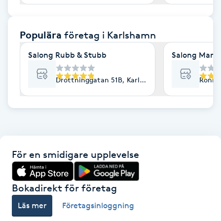
F
Populära
företag
i Karlshamn
Face framing
Salong Rubb & Stubb
Salong Marie
Faceliftmassage
Drottninggatan 51B, Karlshamn
Ronne
Fet hårbotten
Fettreducering
Fibromassage
För en smidigare upplevelse
Fillers
Bokadirekt för företag
Fotmassage
Läs mer
Företagsinloggning