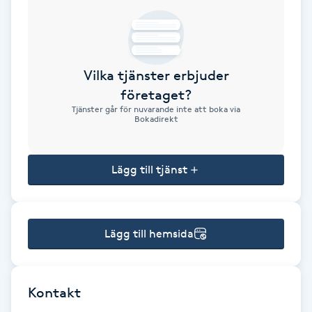
Brynformning
Brynfärgning
Vilka tjänster erbjuder
företaget?
Brynplockning
Tjänster går för nuvarande inte att boka via
Bokadirekt
Bröllopsuppsättning
C
Lägg till tjänst
Celluliter
Lägg till hemsida
Coachning
Color correction
Kontakt