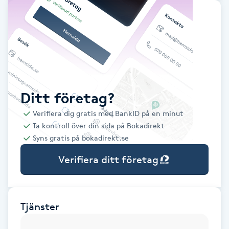
Babylights
Balayage
Bambumassage
Ditt företag?
Barber
Verifiera dig gratis med BankID på en minut
Ta kontroll över din sida på Bokadirekt
Barnklippning
Syns gratis på bokadirekt.se
Verifiera ditt företag
BIAB
Blowout
Tjänster
Bottenfärg