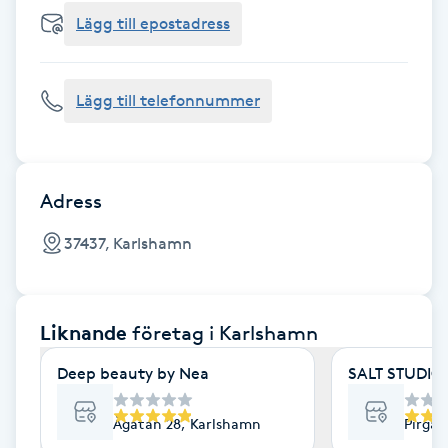
Cryoterapi
Lägg till epostadress
D
Damklippning
Lägg till telefonnummer
Dermapen
Diamantslipning
Adress
E
37437, Karlshamn
Enzympeeling
Liknande
företag
i Karlshamn
Extensions
Deep beauty by Nea
SALT STUDIO
Extensions borttagning
Ågatan 28, Karlshamn
Pirgat
Eyeliner-tatuering