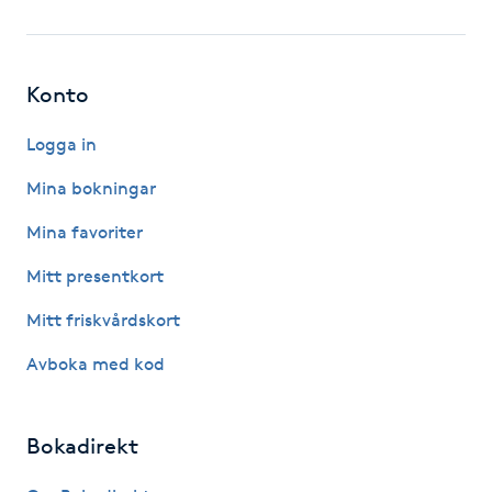
Fotsvamp
Fotvård
Konto
Fransar
Logga in
Mina bokningar
Fransborttagning
Mina favoriter
Fransfärgning
Mitt presentkort
Mitt friskvårdskort
Fransförlängning
Avboka med kod
Fransförlängning Megavolym
Bokadirekt
Fransförlängning Volym