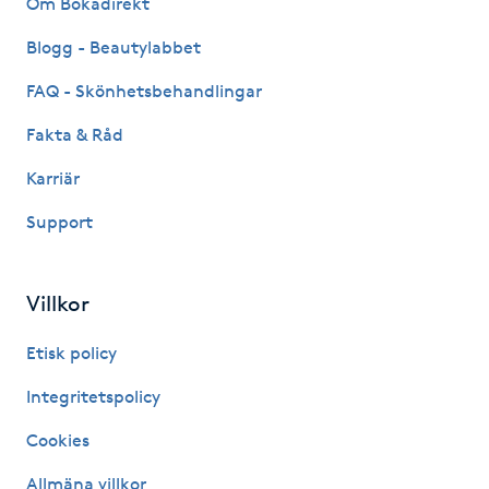
Om Bokadirekt
Fransk manikyr
Blogg - Beautylabbet
Fransrengöring
FAQ - Skönhetsbehandlingar
Fakta & Råd
Frekvensterapi
Karriär
Friskvård
Support
Friskvårdsmassage
Villkor
Frisör
Etisk policy
Funktionsanalys
Integritetspolicy
Cookies
Färgning
Allmäna villkor