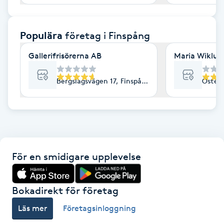
F
Populära
företag
i Finspång
Face framing
Gallerifrisörerna AB
Maria Wiklun
Faceliftmassage
Bergslagsvägen 17, Finspång
Öster
Fet hårbotten
Fettreducering
Fibromassage
För en smidigare upplevelse
Fillers
Bokadirekt för företag
Fotmassage
Läs mer
Företagsinloggning