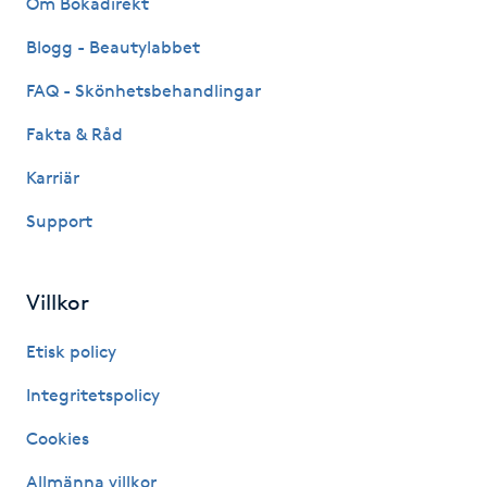
Om Bokadirekt
Fransk manikyr
Blogg - Beautylabbet
Fransrengöring
FAQ - Skönhetsbehandlingar
Fakta & Råd
Frekvensterapi
Karriär
Friskvård
Support
Friskvårdsmassage
Villkor
Frisör
Etisk policy
Funktionsanalys
Integritetspolicy
Cookies
Färgning
Allmänna villkor