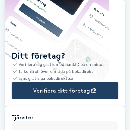
Babylights
Balayage
Bambumassage
Ditt företag?
Barber
Verifiera dig gratis med BankID på en minut
Ta kontroll över din sida på Bokadirekt
Barnklippning
Syns gratis på bokadirekt.se
Verifiera ditt företag
BIAB
Blowout
Tjänster
Bottenfärg