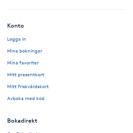
Fotsvamp
Fotvård
Konto
Fransar
Logga in
Mina bokningar
Fransborttagning
Mina favoriter
Fransfärgning
Mitt presentkort
Mitt friskvårdskort
Fransförlängning
Avboka med kod
Fransförlängning Megavolym
Bokadirekt
Fransförlängning Volym