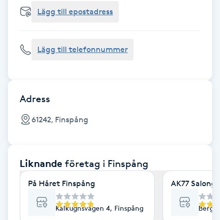
Cryoterapi
Lägg till epostadress
D
Damklippning
Lägg till telefonnummer
Dermapen
Diamantslipning
Adress
E
61242, Finspång
Enzympeeling
Liknande
företag
i Finspång
Extensions
På Håret Finspång
AK77 Salong
Extensions borttagning
Kalkugnsvägen 4, Finspång
Bergsl
Eyeliner-tatuering