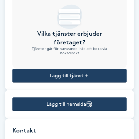
Brynformning
Brynfärgning
Vilka tjänster erbjuder
företaget?
Brynplockning
Tjänster går för nuvarande inte att boka via
Bokadirekt
Bröllopsuppsättning
C
Lägg till tjänst
Celluliter
Lägg till hemsida
Coachning
Color correction
Kontakt