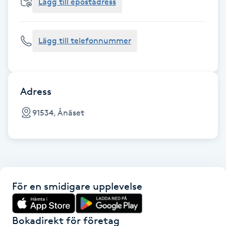
Cryoterapi
Lägg till epostadress
D
Lägg till telefonnummer
Damklippning
Dermapen
Adress
Diamantslipning
91534, Ånäset
E
Enzympeeling
Extensions
För en smidigare upplevelse
Extensions borttagning
Bokadirekt för företag
Eyeliner-tatuering