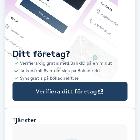
Babylights
Balayage
Bambumassage
Ditt företag?
Verifiera dig gratis med BankID på en minut
Barber
Ta kontroll över din sida på Bokadirekt
Syns gratis på bokadirekt.se
Barnklippning
Verifiera ditt företag
BIAB
Blowout
Tjänster
Bottenfärg