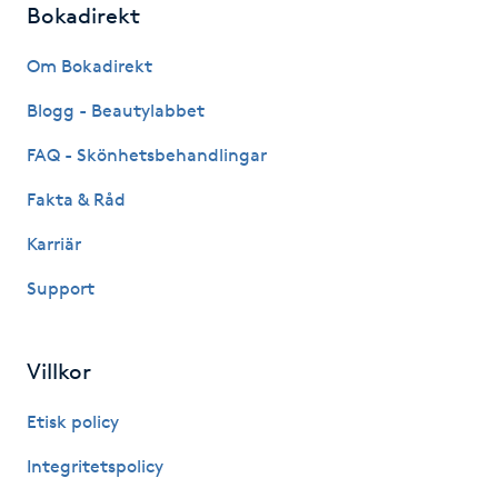
Bokadirekt
Fotsvamp
Om Bokadirekt
Fotvård
Blogg - Beautylabbet
Fransar
FAQ - Skönhetsbehandlingar
Fakta & Råd
Fransborttagning
Karriär
Fransfärgning
Support
Fransförlängning
Villkor
Fransförlängning Megavolym
Etisk policy
Fransförlängning Volym
Integritetspolicy