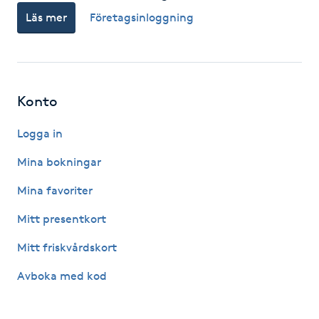
Läs mer
Företagsinloggning
F
Face framing
Faceliftmassage
Konto
Fet hårbotten
Logga in
Mina bokningar
Fettreducering
Mina favoriter
Fibromassage
Mitt presentkort
Mitt friskvårdskort
Fillers
Avboka med kod
Fotmassage