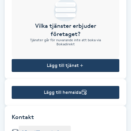
Brynformning
Vilka tjänster erbjuder
Brynfärgning
företaget?
Tjänster går för nuvarande inte att boka via
Brynplockning
Bokadirekt
Bröllopsuppsättning
Lägg till tjänst
C
Celluliter
Lägg till hemsida
Coachning
Color correction
Kontakt