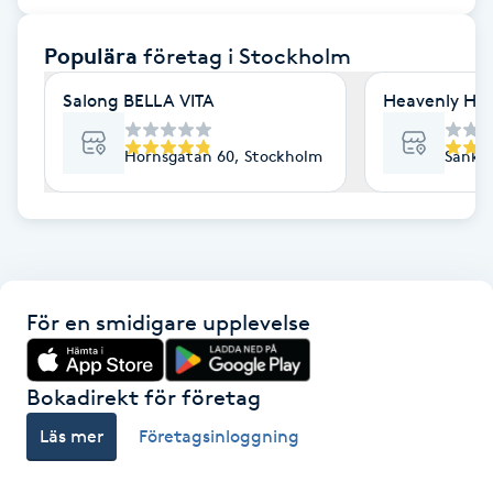
F
Populära
företag
i Stockholm
Face framing
Salong BELLA VITA
Heavenly Hai
Faceliftmassage
Hornsgatan 60, Stockholm
Sankt 
Fet hårbotten
Fettreducering
För en smidigare upplevelse
Fibromassage
Fillers
Bokadirekt för företag
Läs mer
Företagsinloggning
Fotmassage