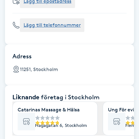
Cryoterapi
Lägg till epostadress
D
Lägg till telefonnummer
Damklippning
Dermapen
Adress
Diamantslipning
11251, Stockholm
E
Enzympeeling
Liknande
företag
i Stockholm
Extensions
Catarinas Massage & Hälsa
Ung För evig
Extensions borttagning
Hagagatan 6, Stockholm
Flemi
Eyeliner-tatuering