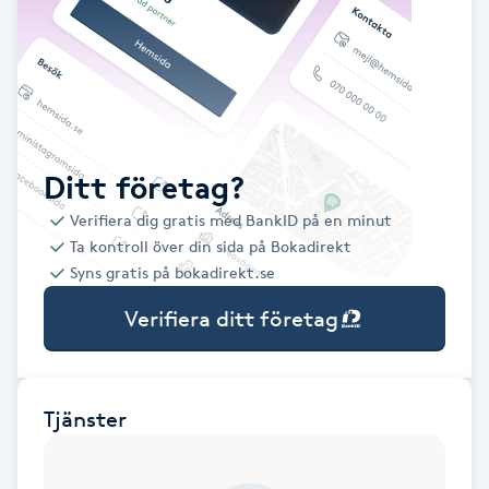
Babylights
Balayage
Bambumassage
Ditt företag?
Verifiera dig gratis med BankID på en minut
Barber
Ta kontroll över din sida på Bokadirekt
Syns gratis på bokadirekt.se
Barnklippning
Verifiera ditt företag
BIAB
Blowout
Tjänster
Bottenfärg