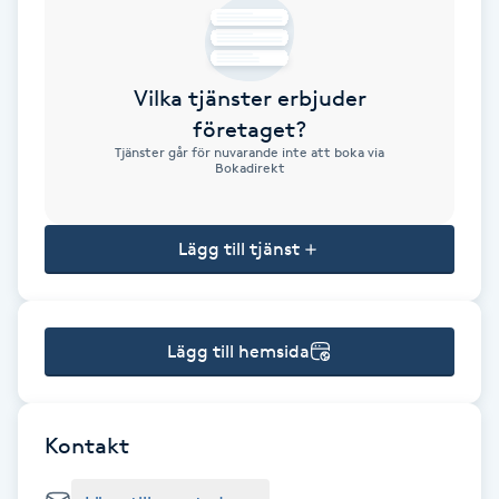
Brynformning
Vilka tjänster erbjuder
Brynfärgning
företaget?
Tjänster går för nuvarande inte att boka via
Brynplockning
Bokadirekt
Bröllopsuppsättning
Lägg till tjänst
C
Celluliter
Lägg till hemsida
Coachning
Color correction
Kontakt