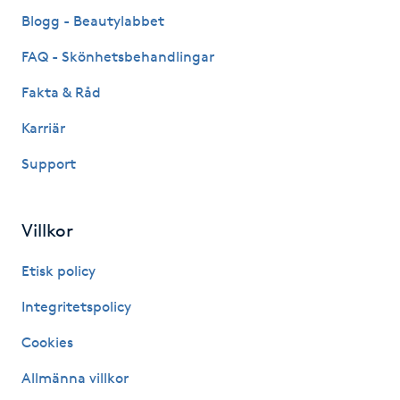
Fransk manikyr
Blogg - Beautylabbet
FAQ - Skönhetsbehandlingar
Fransrengöring
Fakta & Råd
Frekvensterapi
Karriär
Support
Friskvård
Friskvårdsmassage
Villkor
Frisör
Etisk policy
Integritetspolicy
Funktionsanalys
Cookies
Färgning
Allmänna villkor