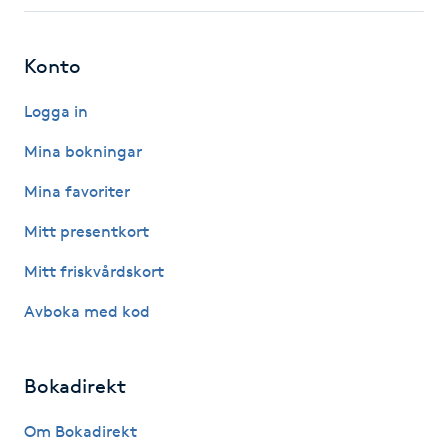
Fotsvamp
Konto
Fotvård
Logga in
Fransar
Mina bokningar
Fransborttagning
Mina favoriter
Mitt presentkort
Fransfärgning
Mitt friskvårdskort
Fransförlängning
Avboka med kod
Fransförlängning Megavolym
Bokadirekt
Fransförlängning Volym
Om Bokadirekt