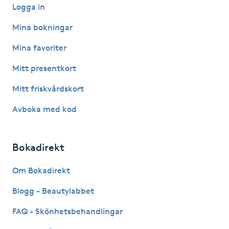
Logga in
Fotsvamp
Mina bokningar
Fotvård
Mina favoriter
Fransar
Mitt presentkort
Mitt friskvårdskort
Fransborttagning
Avboka med kod
Fransfärgning
Bokadirekt
Fransförlängning
Om Bokadirekt
Fransförlängning Megavolym
Blogg - Beautylabbet
Fransförlängning Volym
FAQ - Skönhetsbehandlingar