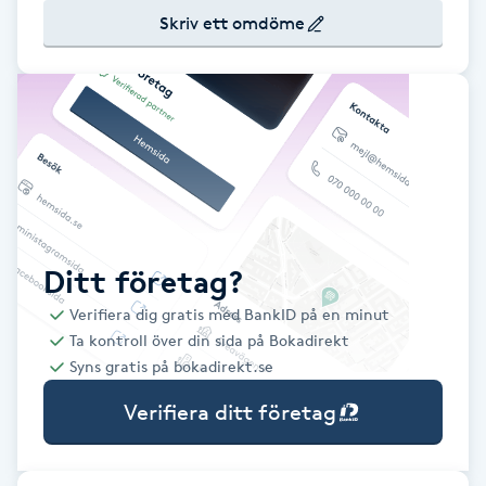
Skriv ett omdöme
Babylights
Balayage
Bambumassage
Barber
Ditt företag?
Barnklippning
Verifiera dig gratis med BankID på en minut
Ta kontroll över din sida på Bokadirekt
BIAB
Syns gratis på bokadirekt.se
Blowout
Verifiera ditt företag
Bottenfärg