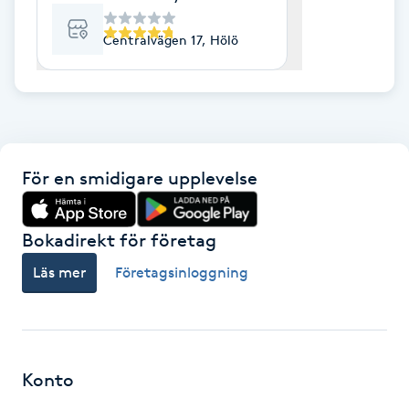
F
Centralvägen 17, Hölö
Face framing
Faceliftmassage
Fet hårbotten
För en smidigare upplevelse
Fettreducering
Bokadirekt för företag
Läs mer
Företagsinloggning
Fibromassage
Fillers
Fotmassage
Konto