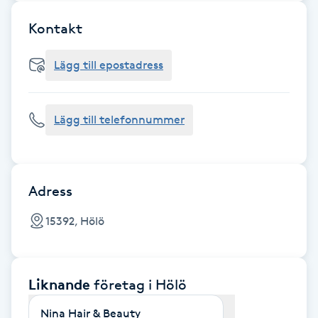
Cryoterapi
D
Kontakt
Damklippning
Lägg till epostadress
Dermapen
Lägg till telefonnummer
Diamantslipning
E
Adress
Enzympeeling
15392, Hölö
Extensions
Extensions borttagning
Liknande
företag
i Hölö
Nina Hair & Beauty
Eyeliner-tatuering