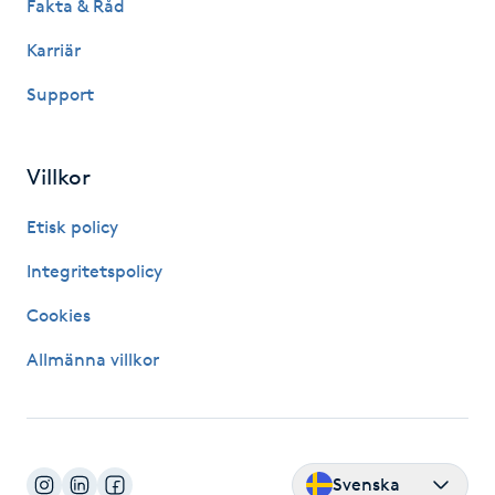
Fakta & Råd
Fransk manikyr
Karriär
Fransrengöring
Support
Frekvensterapi
Villkor
Friskvård
Etisk policy
Friskvårdsmassage
Integritetspolicy
Cookies
Frisör
Allmänna villkor
Funktionsanalys
Färgning
Svenska