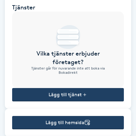
Tjänster
Brynformning
Brynfärgning
Brynplockning
Vilka tjänster erbjuder
företaget?
Bröllopsuppsättning
Tjänster går för nuvarande inte att boka via
C
Bokadirekt
Celluliter
Lägg till tjänst
Coachning
Color correction
Lägg till hemsida