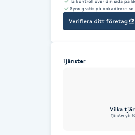
Ta kontroll över din sida på 
Syns gratis på bokadirekt.se
Babylights
Verifiera ditt företag
Balayage
Bambumassage
Tjänster
Barber
Barnklippning
BIAB
Vilka tjä
Blowout
Tjänster går f
Bottenfärg