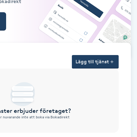
Bokadirekt
Lägg till tjänst
nster erbjuder företaget?
ör nuvarande inte att boka via Bokadirekt