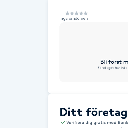
Alternativmedicin
Inga omdömen
Andningsmassage
Ansiktslyft utan kirurgi
Aromamassage
Bli först
Företaget har inte
Ashtanga Yoga
Ayurveda
Ayurvedisk Massage
Ditt företag
Ansiktsbehandling djuprengörande
Verifiera dig gratis med Ban
B