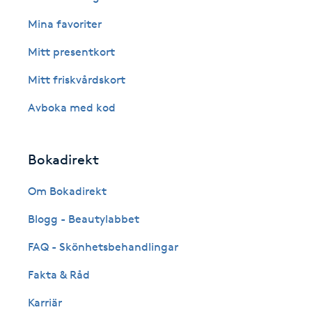
Cryoterapi
Mina favoriter
D
Mitt presentkort
Damklippning
Mitt friskvårdskort
Dermapen
Avboka med kod
Diamantslipning
Bokadirekt
E
Om Bokadirekt
Enzympeeling
Blogg - Beautylabbet
Extensions
FAQ - Skönhetsbehandlingar
Fakta & Råd
Extensions borttagning
Karriär