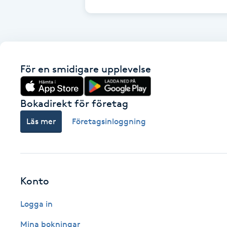
Brynformning
Brynfärgning
För en smidigare upplevelse
Brynplockning
Bokadirekt för företag
Bröllopsuppsättning
Läs mer
Företagsinloggning
C
Celluliter
Coachning
Konto
Logga in
Color correction
Mina bokningar