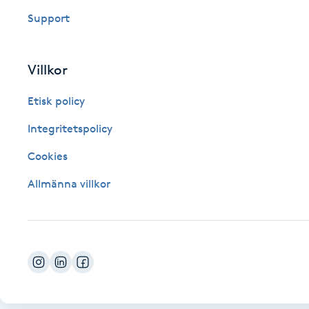
Eyeliner-tatuering
Support
F
Face framing
Villkor
Faceliftmassage
Etisk policy
Integritetspolicy
Fet hårbotten
Cookies
Fettreducering
Allmänna villkor
Fibromassage
Fillers
Fotmassage