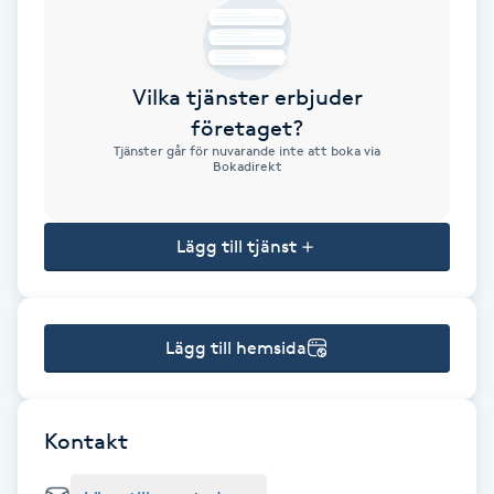
Brynformning
Vilka tjänster erbjuder
Brynfärgning
företaget?
Tjänster går för nuvarande inte att boka via
Brynplockning
Bokadirekt
Bröllopsuppsättning
Lägg till tjänst
C
Celluliter
Lägg till hemsida
Coachning
Color correction
Kontakt