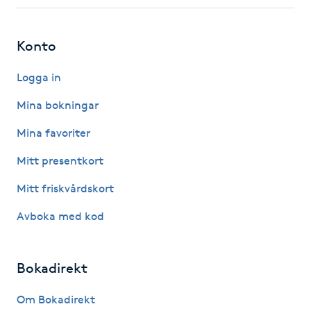
Fotsvamp
Konto
Fotvård
Logga in
Fransar
Mina bokningar
Fransborttagning
Mina favoriter
Mitt presentkort
Fransfärgning
Mitt friskvårdskort
Fransförlängning
Avboka med kod
Fransförlängning Megavolym
Bokadirekt
Fransförlängning Volym
Om Bokadirekt