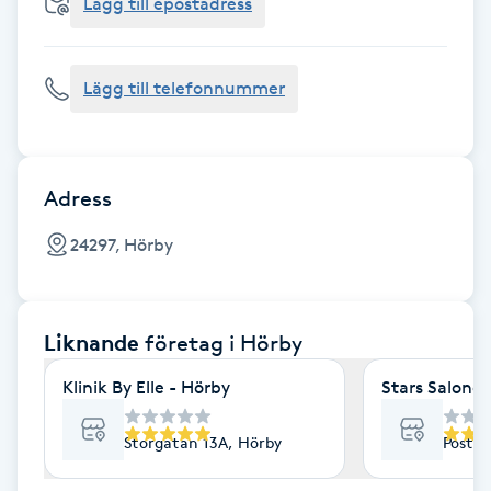
Cryoterapi
Lägg till epostadress
D
Lägg till telefonnummer
Damklippning
Dermapen
Adress
Diamantslipning
24297, Hörby
E
Enzympeeling
Liknande
företag
i Hörby
Extensions
Klinik By Elle - Hörby
Stars Salong 
Extensions borttagning
Storgatan 13A, Hörby
Postm
Eyeliner-tatuering