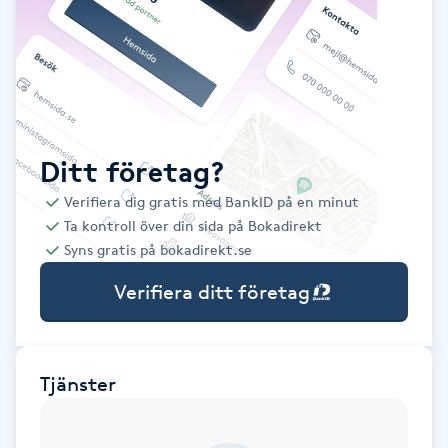
Babylights
Balayage
Bambumassage
Ditt företag?
Verifiera dig gratis med BankID på en minut
Barber
Ta kontroll över din sida på Bokadirekt
Syns gratis på bokadirekt.se
Barnklippning
Verifiera ditt företag
BIAB
Blowout
Tjänster
Bottenfärg