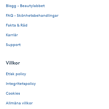
Fransk manikyr
Blogg - Beautylabbet
FAQ - Skönhetsbehandlingar
Fransrengöring
Fakta & Råd
Frekvensterapi
Karriär
Support
Friskvård
Friskvårdsmassage
Villkor
Frisör
Etisk policy
Integritetspolicy
Funktionsanalys
Cookies
Färgning
Allmäna villkor