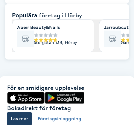
F
Populära
företag
i Hörby
Face framing
Abeir Beauty&Nails
Jarroubcut
Faceliftmassage
Storgatan 13B, Hörby
Gamla 
Fet hårbotten
Fettreducering
För en smidigare upplevelse
Fibromassage
Fillers
Bokadirekt för företag
Läs mer
Företagsinloggning
Fotmassage