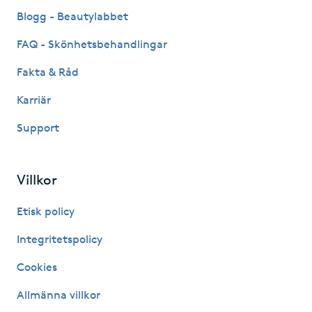
Fransk manikyr
Blogg - Beautylabbet
FAQ - Skönhetsbehandlingar
Fransrengöring
Fakta & Råd
Frekvensterapi
Karriär
Support
Friskvård
Friskvårdsmassage
Villkor
Frisör
Etisk policy
Integritetspolicy
Funktionsanalys
Cookies
Färgning
Allmänna villkor