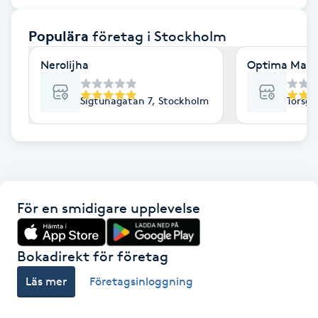
F
Populära
företag
i Stockholm
Face framing
Nerolijha
Optima Mass
Faceliftmassage
Sigtunagatan 7, Stockholm
Torsga
Fet hårbotten
Fettreducering
För en smidigare upplevelse
Fibromassage
Fillers
Bokadirekt för företag
Läs mer
Företagsinloggning
Fotmassage