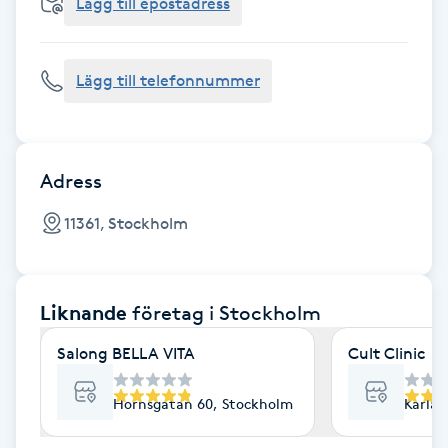
Cryoterapi
Lägg till epostadress
D
Lägg till telefonnummer
Damklippning
Dermapen
Adress
Diamantslipning
11361, Stockholm
E
Enzympeeling
Liknande
företag
i Stockholm
Extensions
Salong BELLA VITA
Cult Clinic
Extensions borttagning
Hornsgatan 60, Stockholm
Karlav
Eyeliner-tatuering