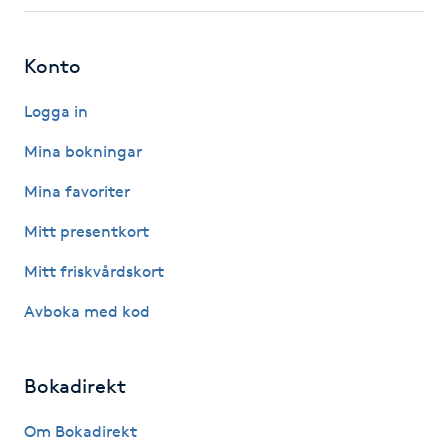
Fotsvamp
Konto
Fotvård
Logga in
Fransar
Mina bokningar
Fransborttagning
Mina favoriter
Mitt presentkort
Fransfärgning
Mitt friskvårdskort
Fransförlängning
Avboka med kod
Fransförlängning Megavolym
Bokadirekt
Fransförlängning Volym
Om Bokadirekt