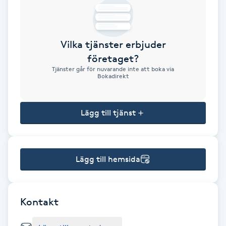
Brynformning
Vilka tjänster erbjuder
Brynfärgning
företaget?
Tjänster går för nuvarande inte att boka via
Brynplockning
Bokadirekt
Bröllopsuppsättning
Lägg till tjänst
C
Celluliter
Lägg till hemsida
Coachning
Color correction
Kontakt