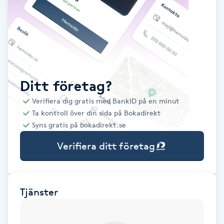
Babylights
Balayage
Bambumassage
Ditt företag?
Verifiera dig gratis med BankID på en minut
Barber
Ta kontroll över din sida på Bokadirekt
Syns gratis på bokadirekt.se
Barnklippning
Verifiera ditt företag
BIAB
Blowout
Tjänster
Bottenfärg