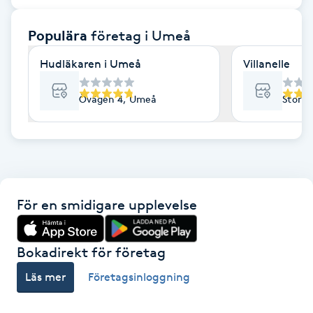
F
Populära
företag
i Umeå
Face framing
Hudläkaren i Umeå
Villanelle
Faceliftmassage
Övägen 4, Umeå
Storg
Fet hårbotten
Fettreducering
För en smidigare upplevelse
Fibromassage
Fillers
Bokadirekt för företag
Läs mer
Företagsinloggning
Fotmassage