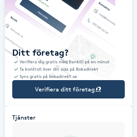
Babylights
Balayage
Bambumassage
Ditt företag?
Verifiera dig gratis med BankID på en minut
Barber
Ta kontroll över din sida på Bokadirekt
Syns gratis på bokadirekt.se
Barnklippning
Verifiera ditt företag
BIAB
Blowout
Tjänster
Bottenfärg