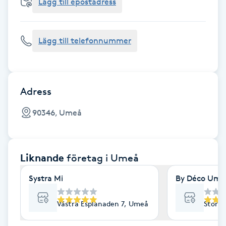
Cryoterapi
Lägg till epostadress
D
Lägg till telefonnummer
Damklippning
Dermapen
Adress
Diamantslipning
90346, Umeå
E
Enzympeeling
Liknande
företag
i Umeå
Extensions
Systra Mi
By Déco Ume
Extensions borttagning
Västra Esplanaden 7, Umeå
Storg
Eyeliner-tatuering