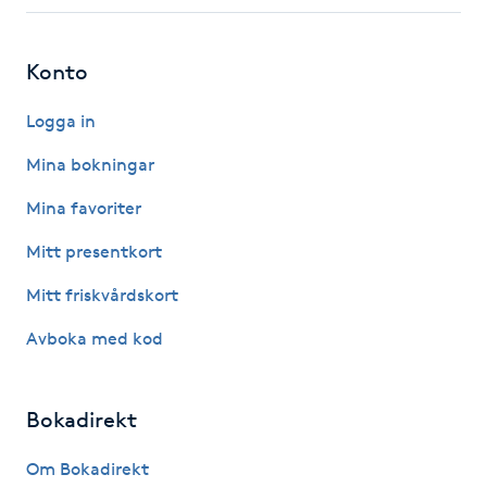
Fotsvamp
Konto
Fotvård
Logga in
Fransar
Mina bokningar
Fransborttagning
Mina favoriter
Mitt presentkort
Fransfärgning
Mitt friskvårdskort
Fransförlängning
Avboka med kod
Fransförlängning Megavolym
Bokadirekt
Fransförlängning Volym
Om Bokadirekt