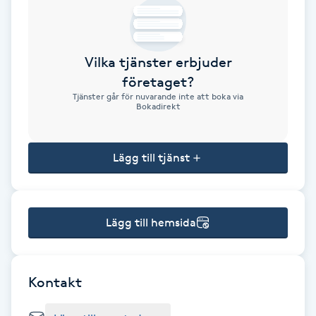
Brynformning
Vilka tjänster erbjuder
Brynfärgning
företaget?
Tjänster går för nuvarande inte att boka via
Brynplockning
Bokadirekt
Bröllopsuppsättning
Lägg till tjänst
C
Celluliter
Lägg till hemsida
Coachning
Color correction
Kontakt