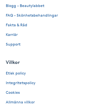
Fransk manikyr
Blogg - Beautylabbet
FAQ - Skönhetsbehandlingar
Fransrengöring
Fakta & Råd
Frekvensterapi
Karriär
Support
Friskvård
Friskvårdsmassage
Villkor
Frisör
Etisk policy
Integritetspolicy
Funktionsanalys
Cookies
Färgning
Allmänna villkor