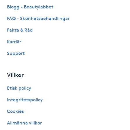
Fransk manikyr
Blogg - Beautylabbet
FAQ - Skönhetsbehandlingar
Fransrengöring
Fakta & Råd
Frekvensterapi
Karriär
Support
Friskvård
Friskvårdsmassage
Villkor
Frisör
Etisk policy
Integritetspolicy
Funktionsanalys
Cookies
Färgning
Allmänna villkor