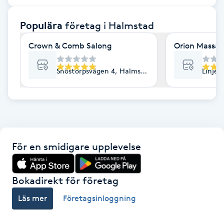
F
Populära
företag
i Halmstad
Face framing
Crown & Comb Salong
Orion Massag
Faceliftmassage
Snöstorpsvägen 4, Halmstad
Linjeg
Fet hårbotten
Fettreducering
För en smidigare upplevelse
Fibromassage
Fillers
Bokadirekt för företag
Läs mer
Företagsinloggning
Fotmassage