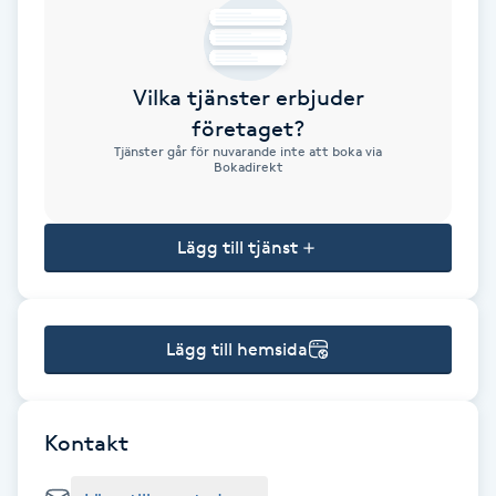
Brynformning
Vilka tjänster erbjuder
Brynfärgning
företaget?
Tjänster går för nuvarande inte att boka via
Brynplockning
Bokadirekt
Bröllopsuppsättning
Lägg till tjänst
C
Celluliter
Lägg till hemsida
Coachning
Color correction
Kontakt