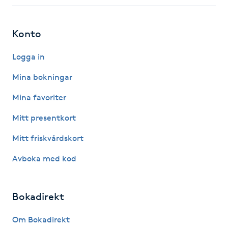
Fotsvamp
Konto
Fotvård
Logga in
Fransar
Mina bokningar
Fransborttagning
Mina favoriter
Mitt presentkort
Fransfärgning
Mitt friskvårdskort
Fransförlängning
Avboka med kod
Fransförlängning Megavolym
Bokadirekt
Fransförlängning Volym
Om Bokadirekt