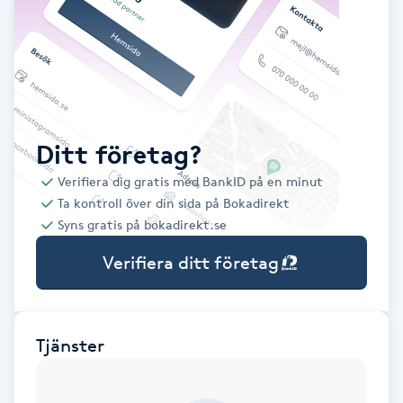
Babylights
Balayage
Bambumassage
Ditt företag?
Verifiera dig gratis med BankID på en minut
Barber
Ta kontroll över din sida på Bokadirekt
Syns gratis på bokadirekt.se
Barnklippning
Verifiera ditt företag
BIAB
Blowout
Tjänster
Bottenfärg