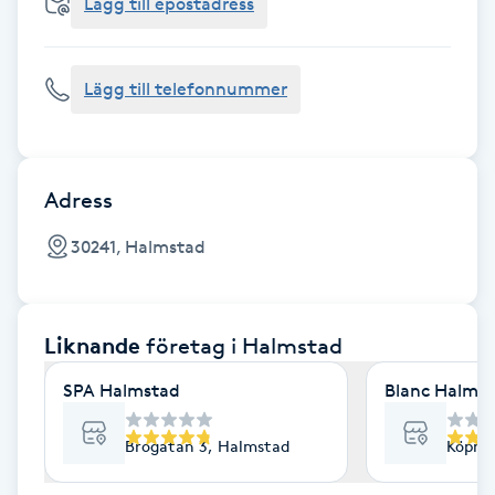
Cryoterapi
Lägg till epostadress
D
Lägg till telefonnummer
Damklippning
Dermapen
Adress
Diamantslipning
30241, Halmstad
E
Enzympeeling
Liknande
företag
i Halmstad
Extensions
SPA Halmstad
Blanc Halms
Extensions borttagning
Brogatan 3, Halmstad
Köpma
Eyeliner-tatuering