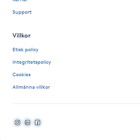
Fotsvamp
Support
Fotvård
Villkor
Fransar
Etisk policy
Fransborttagning
Integritetspolicy
Cookies
Fransfärgning
Allmänna villkor
Fransförlängning
Fransförlängning Megavolym
Fransförlängning Volym