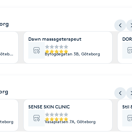
org
Dawn massageterapeut
DOR
Göteborg
Byfogdegatan 3B, Göteborg
org
SENSE SKIN CLINIC
Stil
öteborg
Vasaplatsen 7A, Göteborg