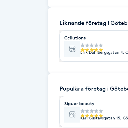
Brynformning
Liknande
företag
i Göteb
Brynfärgning
Cellutions
Brynplockning
Erik Dahlbergsgatan 4, 
Bröllopsuppsättning
C
Celluliter
Populära
företag
i Göteb
Coachning
Siguer beauty
Color correction
Karl Gustavsgatan 15, G