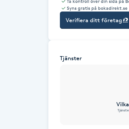
Ta kontroll över din sida på 
Syns gratis på bokadirekt.se
Babylights
Verifiera ditt företag
Balayage
Bambumassage
Tjänster
Barber
Barnklippning
BIAB
Vilk
Blowout
Tjänste
Bottenfärg