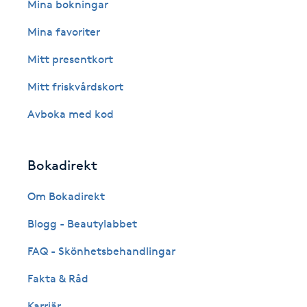
Eyeliner-tatuering
Mina bokningar
F
Mina favoriter
Face framing
Mitt presentkort
Mitt friskvårdskort
Faceliftmassage
Avboka med kod
Fet hårbotten
Bokadirekt
Fettreducering
Om Bokadirekt
Fibromassage
Blogg - Beautylabbet
Fillers
FAQ - Skönhetsbehandlingar
Fakta & Råd
Fotmassage
Karriär