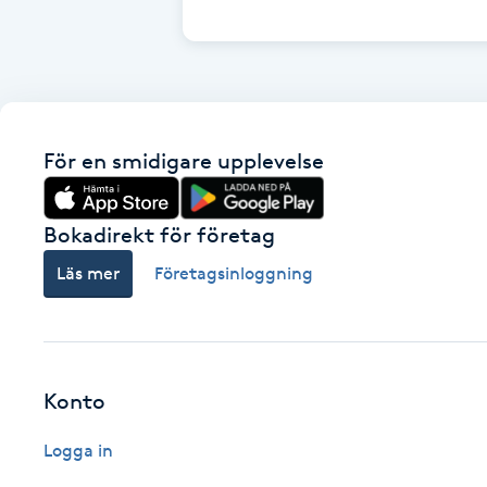
Cryoterapi
D
Damklippning
För en smidigare upplevelse
Dermapen
Diamantslipning
Bokadirekt för företag
E
Läs mer
Företagsinloggning
Enzympeeling
Extensions
Konto
Extensions borttagning
Logga in