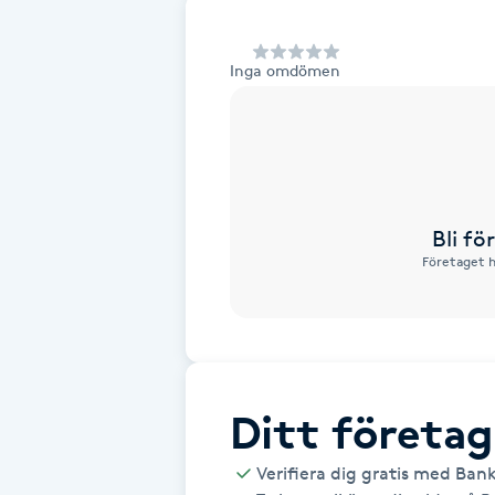
Alternativmedicin
Inga omdömen
Andningsmassage
Ansiktslyft utan kirurgi
Aromamassage
Bli f
Företaget h
Ashtanga Yoga
Ayurveda
Ayurvedisk Massage
Ditt företag
Ansiktsbehandling djuprengörande
Verifiera dig gratis med Ban
B