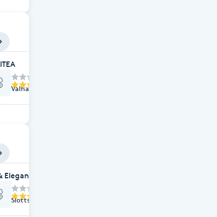
ITEA
Valhallagatan 3, Göteborg
 & Elegans Salong
Slottsskogsgatan 11, Göteborg