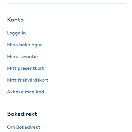
Fotsvamp
Konto
Fotvård
Logga in
Fransar
Mina bokningar
Fransborttagning
Mina favoriter
Mitt presentkort
Fransfärgning
Mitt friskvårdskort
Fransförlängning
Avboka med kod
Fransförlängning Megavolym
Bokadirekt
Fransförlängning Volym
Om Bokadirekt