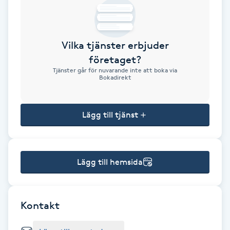
Brynformning
Vilka tjänster erbjuder
Brynfärgning
företaget?
Tjänster går för nuvarande inte att boka via
Brynplockning
Bokadirekt
Bröllopsuppsättning
Lägg till tjänst
C
Celluliter
Lägg till hemsida
Coachning
Color correction
Kontakt