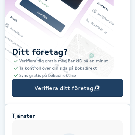
Babylights
Balayage
Bambumassage
Ditt företag?
Verifiera dig gratis med BankID på en minut
Barber
Ta kontroll över din sida på Bokadirekt
Syns gratis på bokadirekt.se
Barnklippning
Verifiera ditt företag
BIAB
Blowout
Tjänster
Bottenfärg