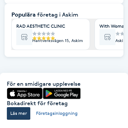
F
Populära
företag
i Askim
Face framing
RAD AESTHETIC CLINIC
With Woman -
Faceliftmassage
Hantverksvägen 15, Askim
Askims
Fet hårbotten
Fettreducering
För en smidigare upplevelse
Fibromassage
Fillers
Bokadirekt för företag
Läs mer
Företagsinloggning
Fotmassage