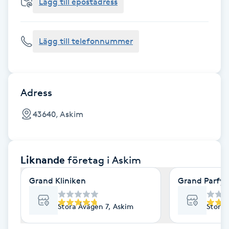
Cryoterapi
Lägg till epostadress
D
Lägg till telefonnummer
Damklippning
Dermapen
Adress
Diamantslipning
43640, Askim
E
Enzympeeling
Liknande
företag
i Askim
Extensions
Grand Kliniken
Grand Parfym
Extensions borttagning
Stora Åvägen 7, Askim
Stora 
Eyeliner-tatuering