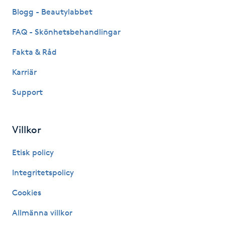
Fransk manikyr
Blogg - Beautylabbet
FAQ - Skönhetsbehandlingar
Fransrengöring
Fakta & Råd
Frekvensterapi
Karriär
Support
Friskvård
Friskvårdsmassage
Villkor
Frisör
Etisk policy
Integritetspolicy
Funktionsanalys
Cookies
Färgning
Allmänna villkor