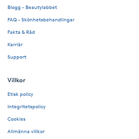
Fransk manikyr
Blogg - Beautylabbet
FAQ - Skönhetsbehandlingar
Fransrengöring
Fakta & Råd
Frekvensterapi
Karriär
Support
Friskvård
Friskvårdsmassage
Villkor
Frisör
Etisk policy
Integritetspolicy
Funktionsanalys
Cookies
Färgning
Allmänna villkor