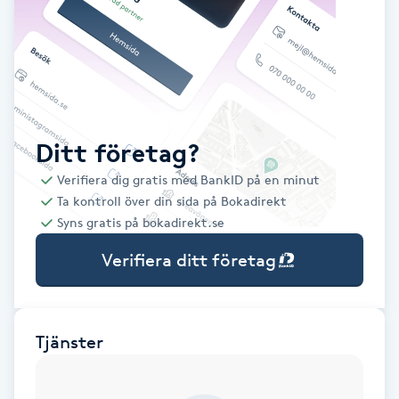
Babylights
Balayage
Bambumassage
Ditt företag?
Verifiera dig gratis med BankID på en minut
Barber
Ta kontroll över din sida på Bokadirekt
Syns gratis på bokadirekt.se
Barnklippning
Verifiera ditt företag
BIAB
Blowout
Tjänster
Bottenfärg