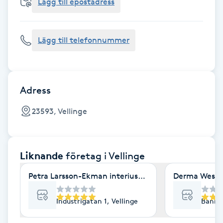
Cryoterapi
Lägg till epostadress
D
Lägg till telefonnummer
Damklippning
Dermapen
Adress
Diamantslipning
23593, Vellinge
E
Enzympeeling
Liknande
företag
i Vellinge
Extensions
Petra Larsson-Ekman interiuskliniken Vellinge Stre
Derma Westb
Extensions borttagning
Industrigatan 1, Vellinge
Bankga
Eyeliner-tatuering