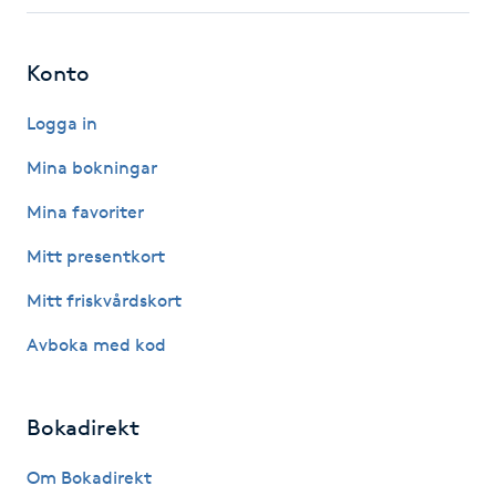
Fotsvamp
Konto
Fotvård
Logga in
Fransar
Mina bokningar
Fransborttagning
Mina favoriter
Mitt presentkort
Fransfärgning
Mitt friskvårdskort
Fransförlängning
Avboka med kod
Fransförlängning Megavolym
Bokadirekt
Fransförlängning Volym
Om Bokadirekt