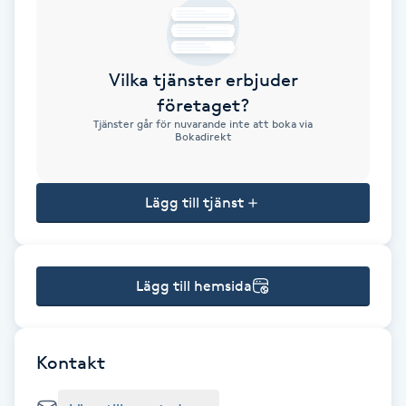
Brynformning
Vilka tjänster erbjuder
Brynfärgning
företaget?
Tjänster går för nuvarande inte att boka via
Brynplockning
Bokadirekt
Bröllopsuppsättning
Lägg till tjänst
C
Celluliter
Lägg till hemsida
Coachning
Color correction
Kontakt