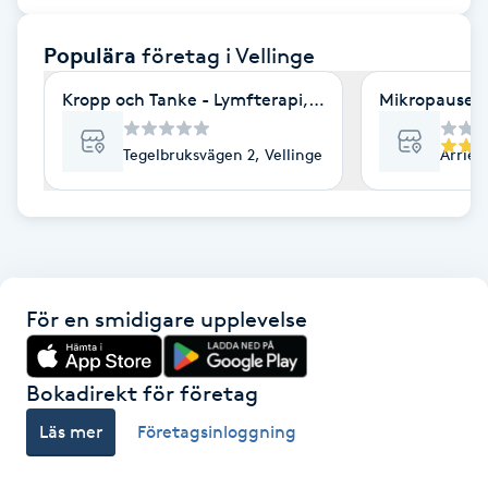
F
Populära
företag
i Vellinge
Face framing
Kropp och Tanke - Lymfterapi, Coaching, Yoga
Mikropausen
Faceliftmassage
Tegelbruksvägen 2, Vellinge
Arriev
Fet hårbotten
Fettreducering
För en smidigare upplevelse
Fibromassage
Fillers
Bokadirekt för företag
Läs mer
Företagsinloggning
Fotmassage