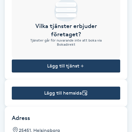
Brynformning
Vilka tjänster erbjuder
Brynfärgning
företaget?
Tjänster går för nuvarande inte att boka via
Brynplockning
Bokadirekt
Bröllopsuppsättning
Lägg till tjänst
C
Celluliter
Lägg till hemsida
Coachning
Color correction
Adress
25451, Helsingborg