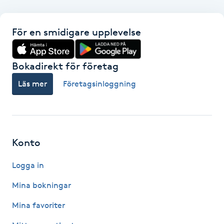
F
För en smidigare upplevelse
Face framing
Bokadirekt för företag
Faceliftmassage
Läs mer
Företagsinloggning
Fet hårbotten
Fettreducering
Konto
Fibromassage
Logga in
Fillers
Mina bokningar
Mina favoriter
Fotmassage