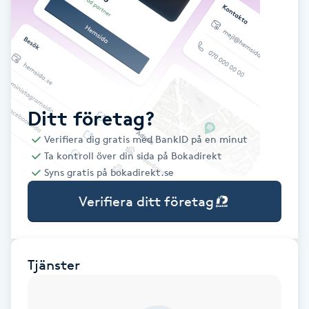
Babylights
Balayage
Bambumassage
Ditt företag?
Verifiera dig gratis med BankID på en minut
Barber
Ta kontroll över din sida på Bokadirekt
Syns gratis på bokadirekt.se
Barnklippning
Verifiera ditt företag
BIAB
Blowout
Tjänster
Bottenfärg