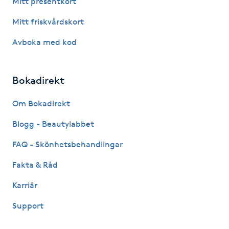
Mitt presentkort
Fotsvamp
Mitt friskvårdskort
Fotvård
Avboka med kod
Fransar
Bokadirekt
Fransborttagning
Om Bokadirekt
Blogg - Beautylabbet
Fransfärgning
FAQ - Skönhetsbehandlingar
Fransförlängning
Fakta & Råd
Fransförlängning Megavolym
Karriär
Support
Fransförlängning Volym