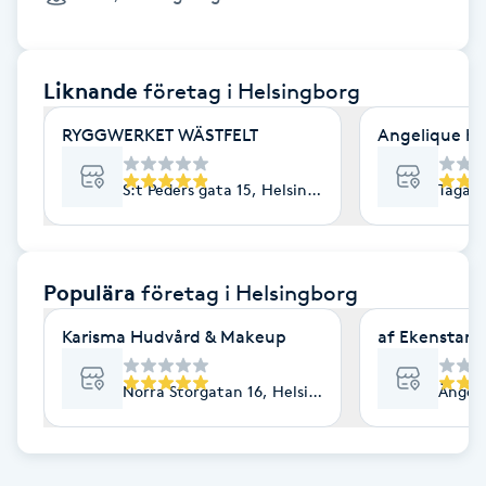
Cryoterapi
D
Liknande
företag
i Helsingborg
Damklippning
RYGGWERKET WÄSTFELT
Angelique hu
Dermapen
S:t Peders gata 15, Helsingborg
Tågaga
Diamantslipning
E
Populära
företag
i Helsingborg
Enzympeeling
Karisma Hudvård & Makeup
af Ekenstam 
Extensions
Norra Storgatan 16, Helsingborg
Ängelh
Extensions borttagning
Eyeliner-tatuering