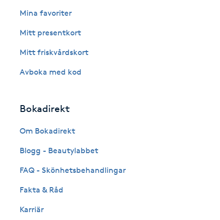
Eyeliner-tatuering
Mina favoriter
F
Mitt presentkort
Face framing
Mitt friskvårdskort
Faceliftmassage
Avboka med kod
Fet hårbotten
Bokadirekt
Fettreducering
Om Bokadirekt
Blogg - Beautylabbet
Fibromassage
FAQ - Skönhetsbehandlingar
Fillers
Fakta & Råd
Fotmassage
Karriär