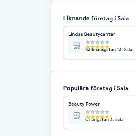
Brynformning
Liknande
företag
i Sala
Brynfärgning
Lindas Beautycenter
Brynplockning
Rådmansgatan 13, Sala
Bröllopsuppsättning
C
Populära
företag
i Sala
Celluliter
Beauty Power
Coachning
Oriongatan 3, Sala
Color correction