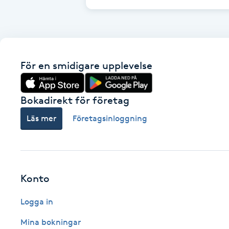
Cryoterapi
D
Damklippning
För en smidigare upplevelse
Dermapen
Bokadirekt för företag
Diamantslipning
Läs mer
Företagsinloggning
E
Enzympeeling
Extensions
Konto
Logga in
Extensions borttagning
Mina bokningar