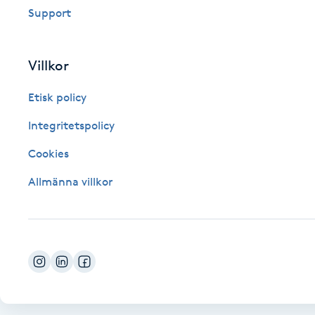
Support
Fotsvamp
Fotvård
Villkor
Etisk policy
Fransar
Integritetspolicy
Fransborttagning
Cookies
Fransfärgning
Allmänna villkor
Fransförlängning
Fransförlängning Megavolym
Fransförlängning Volym