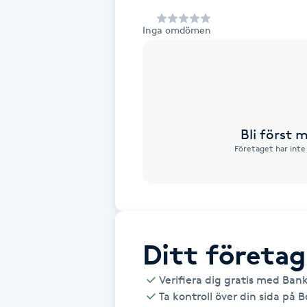
Alternativmedicin
Inga omdömen
Andningsmassage
Ansiktslyft utan kirurgi
Aromamassage
Bli först
Företaget har inte
Ashtanga Yoga
Ayurveda
Ayurvedisk Massage
Ditt företag
Verifiera dig gratis med Ban
Ansiktsbehandling djuprengörande
Ta kontroll över din sida på 
B