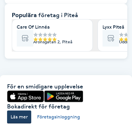
F
Populära
företag
i Piteå
Face framing
Care Of Linnéa
Lyxx Piteå
Faceliftmassage
Aronsgatan 2, Piteå
Uddma
Fet hårbotten
Fettreducering
För en smidigare upplevelse
Fibromassage
Fillers
Bokadirekt för företag
Läs mer
Företagsinloggning
Fotmassage