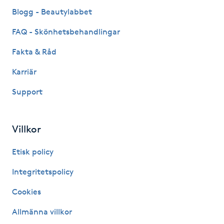
Fransk manikyr
Blogg - Beautylabbet
FAQ - Skönhetsbehandlingar
Fransrengöring
Fakta & Råd
Frekvensterapi
Karriär
Support
Friskvård
Friskvårdsmassage
Villkor
Frisör
Etisk policy
Integritetspolicy
Funktionsanalys
Cookies
Färgning
Allmänna villkor