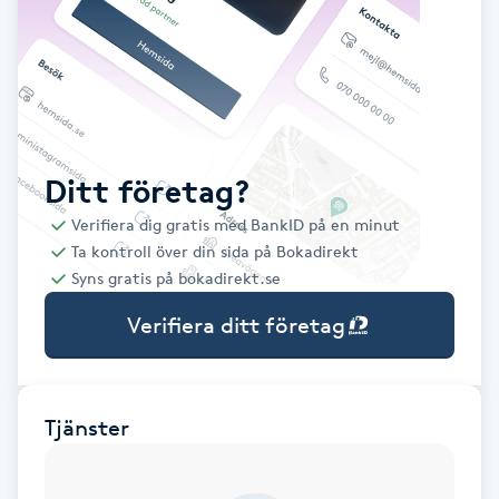
Babylights
Balayage
Bambumassage
Ditt företag?
Verifiera dig gratis med BankID på en minut
Barber
Ta kontroll över din sida på Bokadirekt
Syns gratis på bokadirekt.se
Barnklippning
Verifiera ditt företag
BIAB
Blowout
Tjänster
Bottenfärg