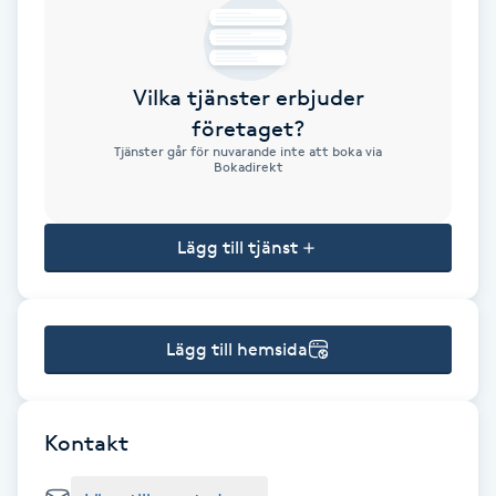
Brynformning
Vilka tjänster erbjuder
Brynfärgning
företaget?
Tjänster går för nuvarande inte att boka via
Brynplockning
Bokadirekt
Bröllopsuppsättning
Lägg till tjänst
C
Celluliter
Lägg till hemsida
Coachning
Color correction
Kontakt