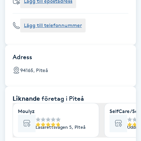
Cryoterapi
Lägg till epostadress
D
Lägg till telefonnummer
Damklippning
Dermapen
Adress
Diamantslipning
94165, Piteå
E
Enzympeeling
Liknande
företag
i Piteå
Extensions
Moulyz
SelfCare/Set
Extensions borttagning
Lasarettsvägen 5, Piteå
Uddma
Eyeliner-tatuering