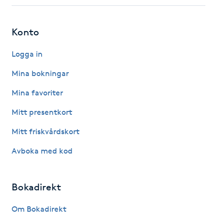
Fotsvamp
Konto
Fotvård
Logga in
Fransar
Mina bokningar
Fransborttagning
Mina favoriter
Mitt presentkort
Fransfärgning
Mitt friskvårdskort
Fransförlängning
Avboka med kod
Fransförlängning Megavolym
Bokadirekt
Fransförlängning Volym
Om Bokadirekt