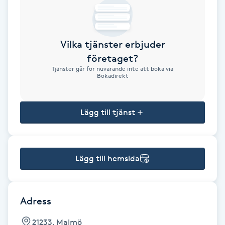
Brynformning
Vilka tjänster erbjuder
Brynfärgning
företaget?
Tjänster går för nuvarande inte att boka via
Brynplockning
Bokadirekt
Bröllopsuppsättning
Lägg till tjänst
C
Celluliter
Lägg till hemsida
Coachning
Color correction
Adress
21233, Malmö