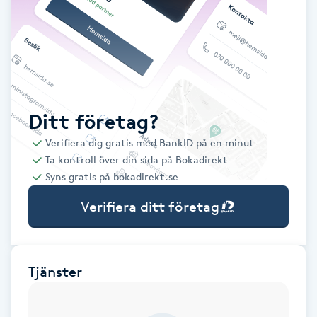
Babylights
Balayage
Bambumassage
Ditt företag?
Verifiera dig gratis med BankID på en minut
Barber
Ta kontroll över din sida på Bokadirekt
Syns gratis på bokadirekt.se
Barnklippning
Verifiera ditt företag
BIAB
Blowout
Tjänster
Bottenfärg