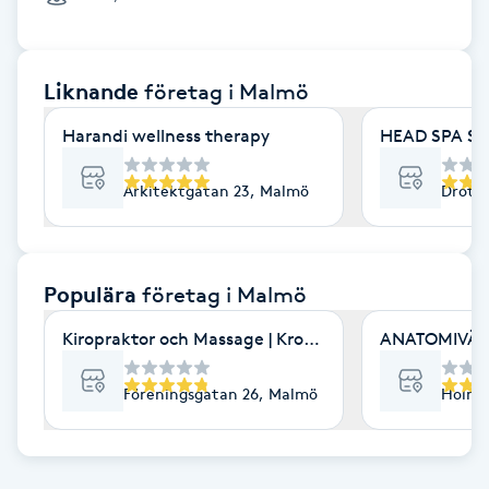
Cryoterapi
D
Liknande
företag
i Malmö
Damklippning
Harandi wellness therapy
HEAD SPA S
Dermapen
Arkitektgatan 23, Malmö
Drott
Diamantslipning
E
Populära
företag
i Malmö
Enzympeeling
Kiropraktor och Massage | Kroppia
ANATOMIVÄRK
Extensions
Föreningsgatan 26, Malmö
Holmg
Extensions borttagning
Eyeliner-tatuering