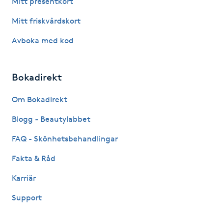
Mitt presentkort
Fotsvamp
Mitt friskvårdskort
Fotvård
Avboka med kod
Fransar
Bokadirekt
Fransborttagning
Om Bokadirekt
Blogg - Beautylabbet
Fransfärgning
FAQ - Skönhetsbehandlingar
Fransförlängning
Fakta & Råd
Fransförlängning Megavolym
Karriär
Support
Fransförlängning Volym