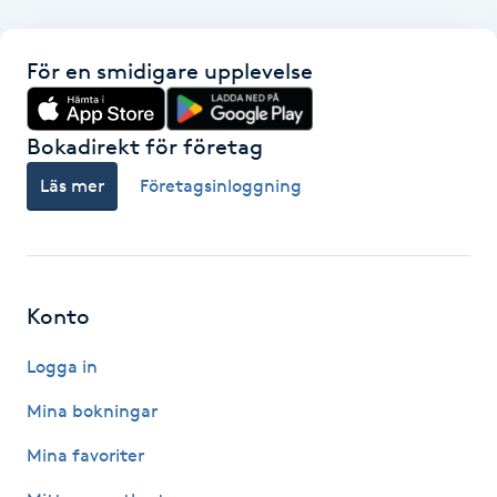
F
För en smidigare upplevelse
Face framing
Bokadirekt för företag
Faceliftmassage
Läs mer
Företagsinloggning
Fet hårbotten
Fettreducering
Konto
Fibromassage
Logga in
Fillers
Mina bokningar
Mina favoriter
Fotmassage