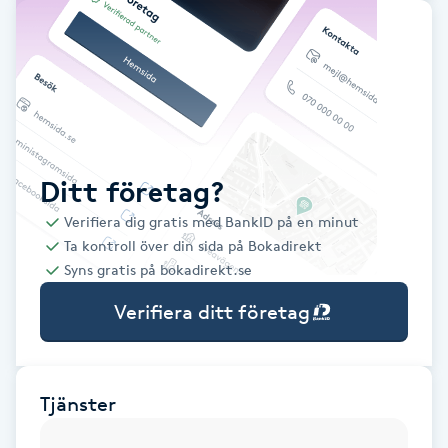
Babylights
Balayage
Bambumassage
Ditt företag?
Barber
Verifiera dig gratis med BankID på en minut
Ta kontroll över din sida på Bokadirekt
Barnklippning
Syns gratis på bokadirekt.se
Verifiera ditt företag
BIAB
Blowout
Tjänster
Bottenfärg