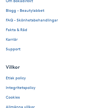
Om Bokadirekt
Fransk manikyr
Blogg - Beautylabbet
Fransrengöring
FAQ - Skönhetsbehandlingar
Fakta & Råd
Frekvensterapi
Karriär
Friskvård
Support
Friskvårdsmassage
Villkor
Frisör
Etisk policy
Funktionsanalys
Integritetspolicy
Cookies
Färgning
Allmänna villkor