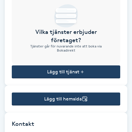
Brynformning
Brynfärgning
Vilka tjänster erbjuder
företaget?
Brynplockning
Tjänster går för nuvarande inte att boka via
Bokadirekt
Bröllopsuppsättning
C
Lägg till tjänst
Celluliter
Lägg till hemsida
Coachning
Color correction
Kontakt