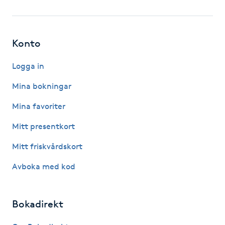
Fotsvamp
Fotvård
Konto
Fransar
Logga in
Mina bokningar
Fransborttagning
Mina favoriter
Fransfärgning
Mitt presentkort
Mitt friskvårdskort
Fransförlängning
Avboka med kod
Fransförlängning Megavolym
Bokadirekt
Fransförlängning Volym