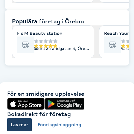
F
Populära
företag
i Örebro
Face framing
Fix M Beauty station
Reach Your G
Faceliftmassage
Södra Strandgatan 3, Örebro
Västra
Fet hårbotten
Fettreducering
Fibromassage
För en smidigare upplevelse
Fillers
Bokadirekt för företag
Fotmassage
Läs mer
Företagsinloggning