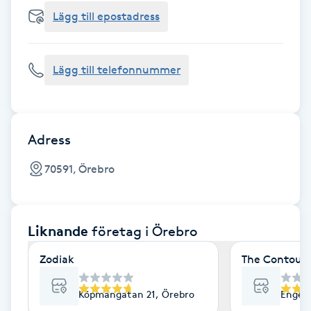
Cryoterapi
Lägg till epostadress
D
Damklippning
Lägg till telefonnummer
Dermapen
Diamantslipning
Adress
E
70591, Örebro
Enzympeeling
Liknande
företag
i Örebro
Extensions
Zodiak
The Contour 
Extensions borttagning
Köpmangatan 21, Örebro
Engelb
Eyeliner-tatuering