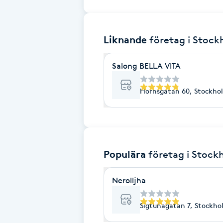
Brynformning
Liknande
företag
i Stoc
Brynfärgning
Salong BELLA VITA
Brynplockning
Hornsgatan 60, Stockho
Bröllopsuppsättning
C
Celluliter
Populära
företag
i Stock
Coachning
Nerolijha
Color correction
Sigtunagatan 7, Stockho