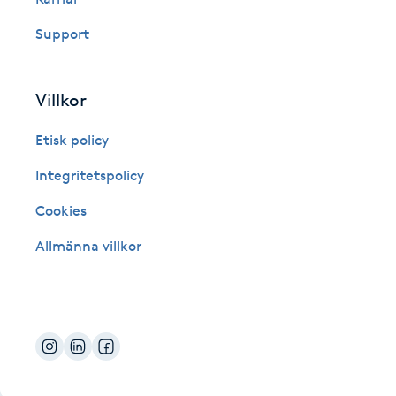
Fotsvamp
Support
Fotvård
Villkor
Fransar
Etisk policy
Fransborttagning
Integritetspolicy
Cookies
Fransfärgning
Allmänna villkor
Fransförlängning
Fransförlängning Megavolym
Fransförlängning Volym