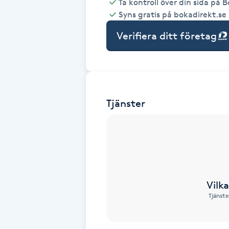
Ta kontroll över din sida på 
Syns gratis på bokadirekt.se
Babylights
Verifiera ditt företag
Balayage
Bambumassage
Tjänster
Barber
Barnklippning
BIAB
Vilk
Blowout
Tjänste
Bottenfärg