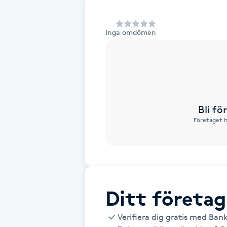
Alternativmedicin
Inga omdömen
Andningsmassage
Ansiktslyft utan kirurgi
Aromamassage
Bli f
Företaget h
Ashtanga Yoga
Ayurveda
Ayurvedisk Massage
Ditt företag
Ansiktsbehandling djuprengörande
Verifiera dig gratis med Ban
B