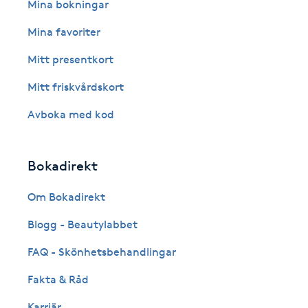
Eyeliner-tatuering
Mina bokningar
F
Mina favoriter
Face framing
Mitt presentkort
Mitt friskvårdskort
Faceliftmassage
Avboka med kod
Fet hårbotten
Bokadirekt
Fettreducering
Om Bokadirekt
Fibromassage
Blogg - Beautylabbet
Fillers
FAQ - Skönhetsbehandlingar
Fakta & Råd
Fotmassage
Karriär