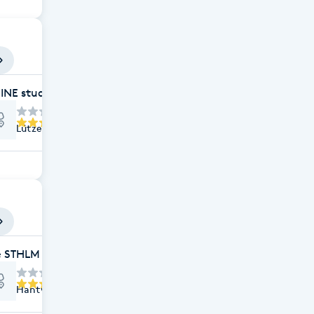
INE studio | ESTETIK & RENEWAL | HUDVÅRD STOCKHOLM
Lützengatan 1, Stockholm
e STHLM
Hantverkargatan 4, Stockholm