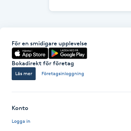
Cryoterapi
D
Damklippning
För en smidigare upplevelse
Dermapen
Diamantslipning
Bokadirekt för företag
E
Läs mer
Företagsinloggning
Enzympeeling
Extensions
Konto
Extensions borttagning
Logga in