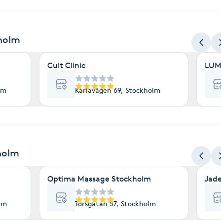
kholm
Cult Clinic
LUM
lm
Karlavägen 69, Stockholm
holm
Optima Massage Stockholm
Jad
lm
Torsgatan 57, Stockholm