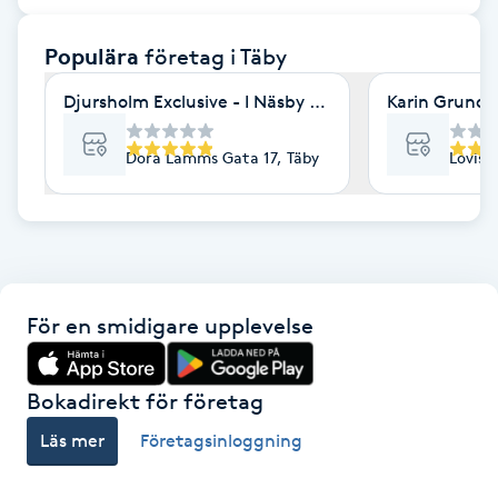
F
Populära
företag
i Täby
Face framing
Djursholm Exclusive - I Näsby Slott Gym & Wellness
Karin Grundle
Faceliftmassage
Dora Lamms Gata 17, Täby
Lovise
Fet hårbotten
Fettreducering
För en smidigare upplevelse
Fibromassage
Fillers
Bokadirekt för företag
Läs mer
Företagsinloggning
Fotmassage