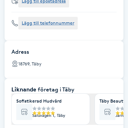
Cryoterapi
Lägg till epostadress
D
Lägg till telefonnummer
Damklippning
Dermapen
Adress
Diamantslipning
18769, Täby
E
Enzympeeling
Liknande
företag
i Täby
Extensions
Sofistikerad Hudvård
Täby Beauty 
Extensions borttagning
Saluvägen 1, Täby
Järnvä
Eyeliner-tatuering