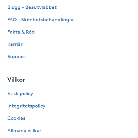
Fransk manikyr
Blogg - Beautylabbet
FAQ - Skönhetsbehandlingar
Fransrengöring
Fakta & Råd
Frekvensterapi
Karriär
Support
Friskvård
Friskvårdsmassage
Villkor
Frisör
Etisk policy
Integritetspolicy
Funktionsanalys
Cookies
Färgning
Allmäna villkor