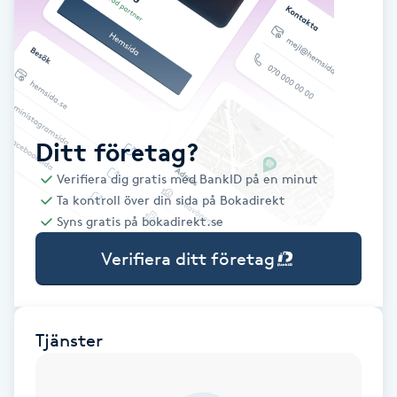
Babylights
Balayage
Bambumassage
Ditt företag?
Verifiera dig gratis med BankID på en minut
Barber
Ta kontroll över din sida på Bokadirekt
Syns gratis på bokadirekt.se
Barnklippning
Verifiera ditt företag
BIAB
Blowout
Tjänster
Bottenfärg