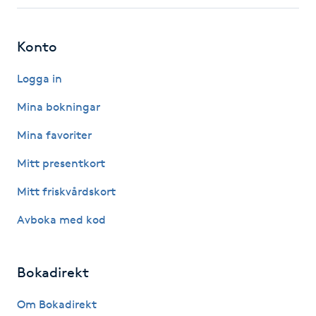
Fotsvamp
Konto
Fotvård
Logga in
Fransar
Mina bokningar
Fransborttagning
Mina favoriter
Mitt presentkort
Fransfärgning
Mitt friskvårdskort
Fransförlängning
Avboka med kod
Fransförlängning Megavolym
Bokadirekt
Fransförlängning Volym
Om Bokadirekt