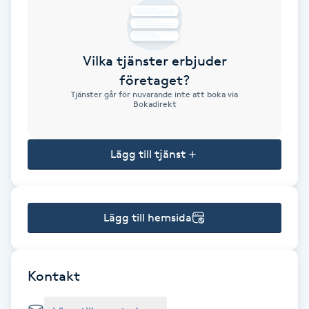
Brynformning
Vilka tjänster erbjuder
Brynfärgning
företaget?
Tjänster går för nuvarande inte att boka via
Brynplockning
Bokadirekt
Bröllopsuppsättning
Lägg till tjänst
C
Celluliter
Lägg till hemsida
Coachning
Color correction
Kontakt