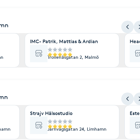
amn
IMC- Patrik, Mattias & Ardian
Hea
mn
Trollenäsgatan 2, Malmö
amn
Strajv Hälsostudio
Este
mhamn
Järnvägsgatan 24, Limhamn