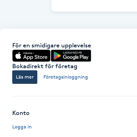
Cryoterapi
D
Damklippning
För en smidigare upplevelse
Dermapen
Diamantslipning
Bokadirekt för företag
E
Läs mer
Företagsinloggning
Enzympeeling
Extensions
Konto
Extensions borttagning
Logga in