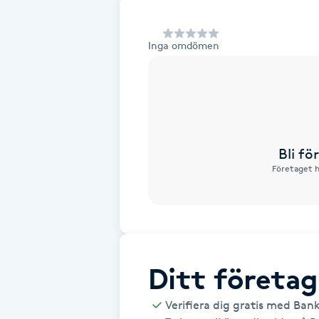
Alternativmedicin
Inga omdömen
Andningsmassage
Ansiktslyft utan kirurgi
Aromamassage
Bli f
Företaget h
Ashtanga Yoga
Ayurveda
Ayurvedisk Massage
Ditt företag
Ansiktsbehandling djuprengörande
Verifiera dig gratis med Ban
B