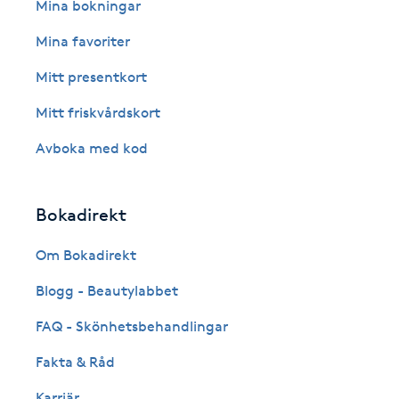
Eyeliner-tatuering
Mina bokningar
F
Mina favoriter
Face framing
Mitt presentkort
Mitt friskvårdskort
Faceliftmassage
Avboka med kod
Fet hårbotten
Bokadirekt
Fettreducering
Om Bokadirekt
Fibromassage
Blogg - Beautylabbet
Fillers
FAQ - Skönhetsbehandlingar
Fakta & Råd
Fotmassage
Karriär