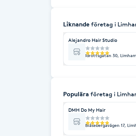
Brynformning
Liknande
företag
i Limh
Brynfärgning
Alejandro Hair Studio
Brynplockning
Idrottsgatan 30, Limha
Bröllopsuppsättning
C
Celluliter
Populära
företag
i Limh
Coachning
DMH Do My Hair
Color correction
Blåsebergavägen 17, Li