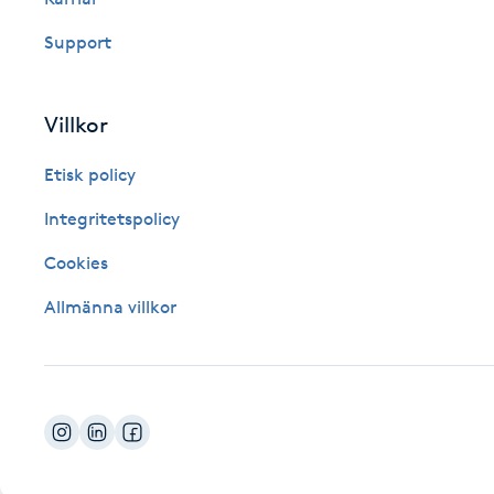
Fotsvamp
Support
Fotvård
Villkor
Fransar
Etisk policy
Fransborttagning
Integritetspolicy
Cookies
Fransfärgning
Allmänna villkor
Fransförlängning
Fransförlängning Megavolym
Fransförlängning Volym