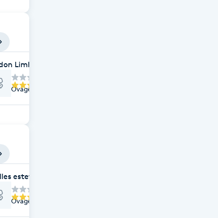
don Limhamn
Övägen 8, Limhamn
lles estetik AB
Övägen 8, Limhamn