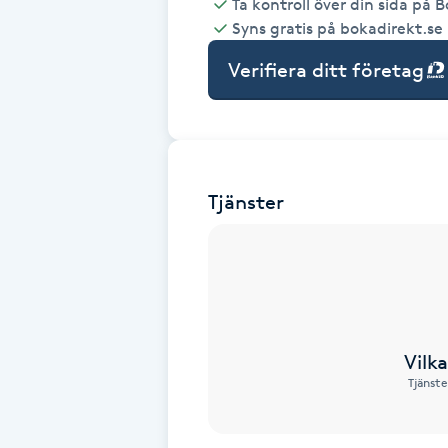
Ta kontroll över din sida på 
Syns gratis på bokadirekt.se
Babylights
Verifiera ditt företag
Balayage
Bambumassage
Tjänster
Barber
Barnklippning
BIAB
Vilk
Blowout
Tjänste
Bottenfärg