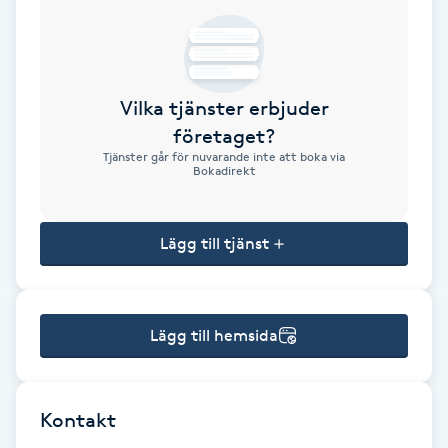
Brynformning
Brynfärgning
Vilka tjänster erbjuder
företaget?
Brynplockning
Tjänster går för nuvarande inte att boka via
Bokadirekt
Bröllopsuppsättning
C
Lägg till tjänst
Celluliter
Lägg till hemsida
Coachning
Color correction
Kontakt