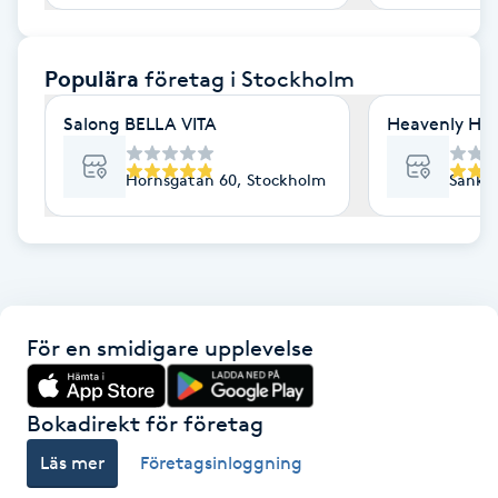
F
Populära
företag
i Stockholm
Face framing
Salong BELLA VITA
Heavenly Hai
Faceliftmassage
Hornsgatan 60, Stockholm
Sankt 
Fet hårbotten
Fettreducering
Fibromassage
För en smidigare upplevelse
Fillers
Bokadirekt för företag
Fotmassage
Läs mer
Företagsinloggning