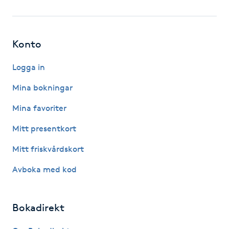
Fotsvamp
Fotvård
Konto
Fransar
Logga in
Mina bokningar
Fransborttagning
Mina favoriter
Fransfärgning
Mitt presentkort
Mitt friskvårdskort
Fransförlängning
Avboka med kod
Fransförlängning Megavolym
Bokadirekt
Fransförlängning Volym