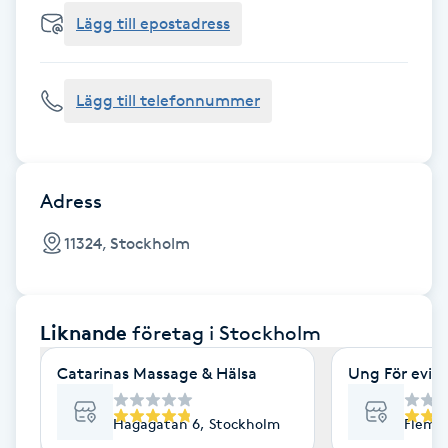
Cryoterapi
Lägg till epostadress
D
Damklippning
Lägg till telefonnummer
Dermapen
Diamantslipning
Adress
E
11324, Stockholm
Enzympeeling
Liknande
företag
i Stockholm
Extensions
Catarinas Massage & Hälsa
Ung För evig
Extensions borttagning
Hagagatan 6, Stockholm
Flemi
Eyeliner-tatuering