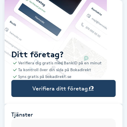
Babylights
Balayage
Bambumassage
Ditt företag?
Barber
Verifiera dig gratis med BankID på en minut
Ta kontroll över din sida på Bokadirekt
Barnklippning
Syns gratis på bokadirekt.se
Verifiera ditt företag
BIAB
Blowout
Tjänster
Bottenfärg