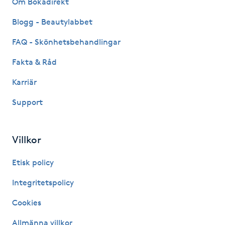
Om Bokadirekt
Fransk manikyr
Blogg - Beautylabbet
Fransrengöring
FAQ - Skönhetsbehandlingar
Fakta & Råd
Frekvensterapi
Karriär
Friskvård
Support
Friskvårdsmassage
Villkor
Frisör
Etisk policy
Funktionsanalys
Integritetspolicy
Cookies
Färgning
Allmänna villkor