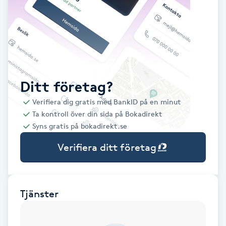
Babylights
Balayage
Bambumassage
Ditt företag?
Verifiera dig gratis med BankID på en minut
Barber
Ta kontroll över din sida på Bokadirekt
Syns gratis på bokadirekt.se
Barnklippning
Verifiera ditt företag
BIAB
Blowout
Tjänster
Bottenfärg