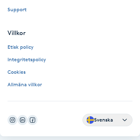
Fotsvamp
Support
Fotvård
Villkor
Fransar
Etisk policy
Fransborttagning
Integritetspolicy
Cookies
Fransfärgning
Allmäna villkor
Fransförlängning
Fransförlängning Megavolym
Svenska
Fransförlängning Volym