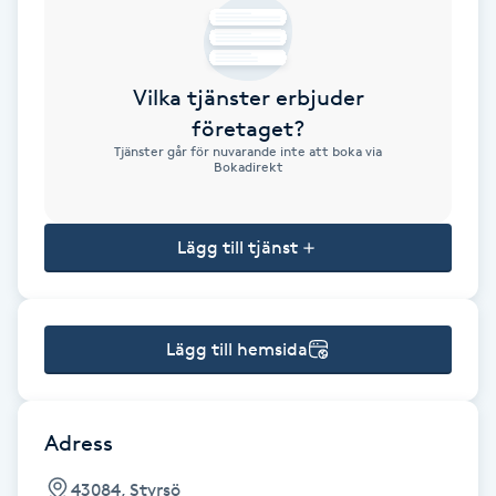
Brynformning
Vilka tjänster erbjuder
Brynfärgning
företaget?
Tjänster går för nuvarande inte att boka via
Brynplockning
Bokadirekt
Bröllopsuppsättning
Lägg till tjänst
C
Celluliter
Lägg till hemsida
Coachning
Color correction
Adress
43084, Styrsö