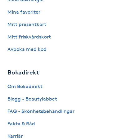
F
Mina favoriter
Face framing
Mitt presentkort
Mitt friskvårdskort
Faceliftmassage
Avboka med kod
Fet hårbotten
Bokadirekt
Fettreducering
Om Bokadirekt
Fibromassage
Blogg - Beautylabbet
Fillers
FAQ - Skönhetsbehandlingar
Fakta & Råd
Fotmassage
Karriär