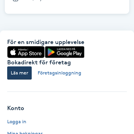
Cryoterapi
D
Damklippning
För en smidigare upplevelse
Dermapen
Diamantslipning
Bokadirekt för företag
E
Läs mer
Företagsinloggning
Enzympeeling
Extensions
Konto
Extensions borttagning
Logga in
Eyeliner-tatuering
Mina bokningar