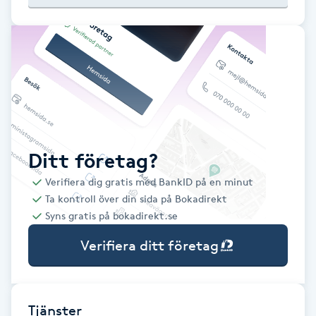
Babylights
Balayage
Bambumassage
Barber
Ditt företag?
Verifiera dig gratis med BankID på en minut
Barnklippning
Ta kontroll över din sida på Bokadirekt
Syns gratis på bokadirekt.se
BIAB
Verifiera ditt företag
Blowout
Bottenfärg
Tjänster