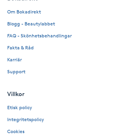
Fransk manikyr
Om Bokadirekt
Fransrengöring
Blogg - Beautylabbet
FAQ - Skönhetsbehandlingar
Frekvensterapi
Fakta & Råd
Friskvård
Karriär
Support
Friskvårdsmassage
Frisör
Villkor
Funktionsanalys
Etisk policy
Integritetspolicy
Färgning
Cookies