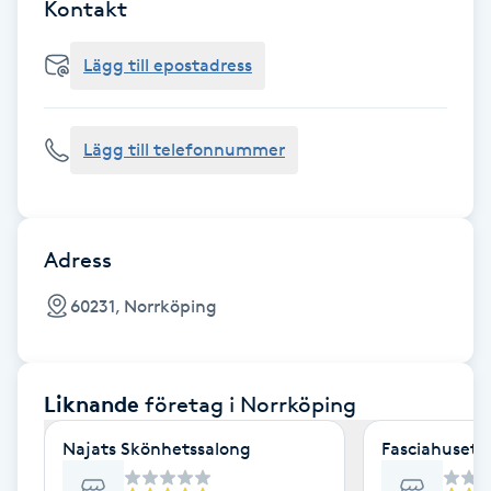
Cryoterapi
Kontakt
D
Lägg till epostadress
Damklippning
Lägg till telefonnummer
Dermapen
Diamantslipning
E
Adress
Enzympeeling
60231, Norrköping
Extensions
Liknande
företag
i Norrköping
Extensions borttagning
Najats Skönhetssalong
Fasciahuset- 
Eyeliner-tatuering