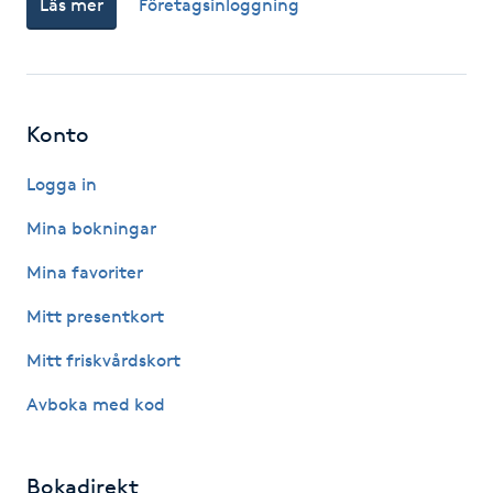
Läs mer
Företagsinloggning
Fotsvamp
Fotvård
Konto
Fransar
Logga in
Fransborttagning
Mina bokningar
Fransfärgning
Mina favoriter
Mitt presentkort
Fransförlängning
Mitt friskvårdskort
Fransförlängning Megavolym
Avboka med kod
Fransförlängning Volym
Bokadirekt