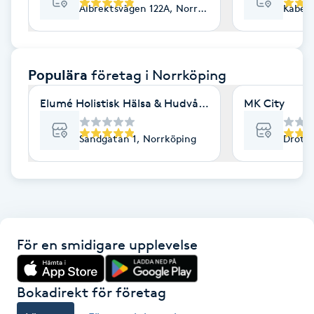
Albrektsvägen 122A, Norrköping
Kabelv
F
Face framing
Populära
företag
i Norrköping
Faceliftmassage
Elumé Holistisk Hälsa & Hudvård
MK City
Fet hårbotten
Sandgatan 1, Norrköping
Drottn
Fettreducering
Fibromassage
För en smidigare upplevelse
Fillers
Fotmassage
Bokadirekt för företag