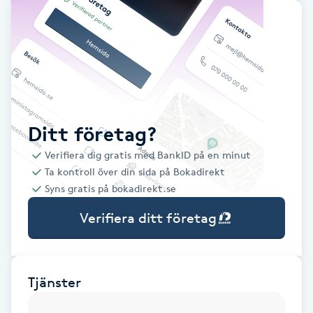
Babylights
Balayage
Bambumassage
Ditt företag?
Barber
Verifiera dig gratis med BankID på en minut
Ta kontroll över din sida på Bokadirekt
Barnklippning
Syns gratis på bokadirekt.se
Verifiera ditt företag
BIAB
Blowout
Tjänster
Bottenfärg