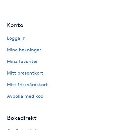
Fotsvamp
Fotvård
Konto
Fransar
Logga in
Mina bokningar
Fransborttagning
Mina favoriter
Fransfärgning
Mitt presentkort
Mitt friskvårdskort
Fransförlängning
Avboka med kod
Fransförlängning Megavolym
Bokadirekt
Fransförlängning Volym