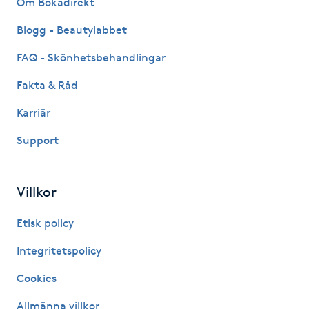
Om Bokadirekt
Fransk manikyr
Blogg - Beautylabbet
Fransrengöring
FAQ - Skönhetsbehandlingar
Fakta & Råd
Frekvensterapi
Karriär
Friskvård
Support
Friskvårdsmassage
Villkor
Frisör
Etisk policy
Funktionsanalys
Integritetspolicy
Cookies
Färgning
Allmänna villkor