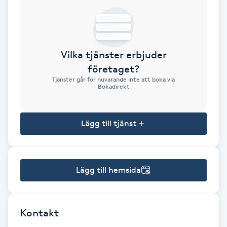
Brynformning
Brynfärgning
Vilka tjänster erbjuder
företaget?
Brynplockning
Tjänster går för nuvarande inte att boka via
Bokadirekt
Bröllopsuppsättning
C
Lägg till tjänst
Celluliter
Lägg till hemsida
Coachning
Color correction
Kontakt