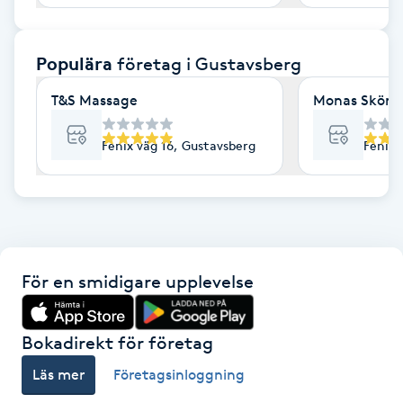
F
Populära
företag
i Gustavsberg
Face framing
T&S Massage
Monas Skönh
Faceliftmassage
Fenix väg 16, Gustavsberg
Fenix 
Fet hårbotten
Fettreducering
Fibromassage
För en smidigare upplevelse
Fillers
Bokadirekt för företag
Fotmassage
Läs mer
Företagsinloggning