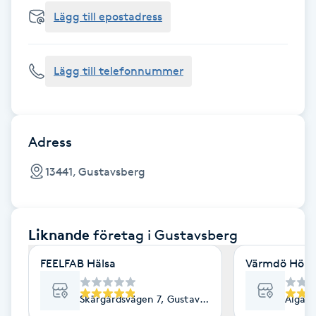
Cryoterapi
Lägg till epostadress
D
Damklippning
Lägg till telefonnummer
Dermapen
Diamantslipning
Adress
E
13441, Gustavsberg
Enzympeeling
Liknande
företag
i Gustavsberg
Extensions
FEELFAB Hälsa
Värmdö Hörs
Extensions borttagning
Skärgårdsvägen 7, Gustavsberg
Algata
Eyeliner-tatuering