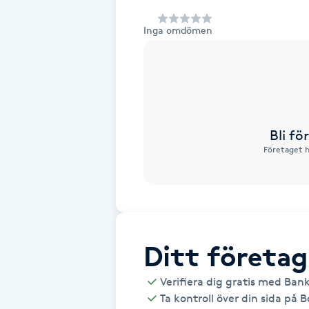
Alternativmedicin
Inga omdömen
Andningsmassage
Ansiktslyft utan kirurgi
Aromamassage
Bli f
Företaget h
Ashtanga Yoga
Ayurveda
Ayurvedisk Massage
Ditt företag
Verifiera dig gratis med Ban
Ansiktsbehandling djuprengörande
Ta kontroll över din sida på 
B