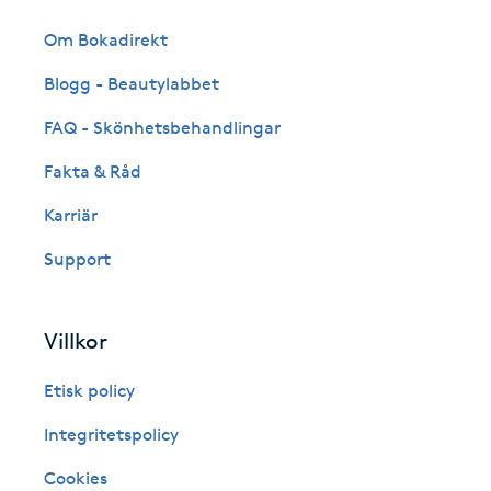
Eyeliner-tatuering
F
Om Bokadirekt
Blogg - Beautylabbet
Face framing
FAQ - Skönhetsbehandlingar
Faceliftmassage
Fakta & Råd
Fet hårbotten
Karriär
Support
Fettreducering
Fibromassage
Villkor
Etisk policy
Fillers
Integritetspolicy
Fotmassage
Cookies