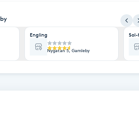
eby
Engling
Sol-
Nygatan 5, Gamleby