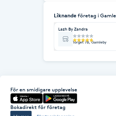
Brynformning
Liknande
företag
i Gaml
Brynfärgning
Lazh By Zandra
Brynplockning
Torget 7B, Gamleby
Bröllopsuppsättning
C
Celluliter
För en smidigare upplevelse
Coachning
Color correction
Bokadirekt för företag