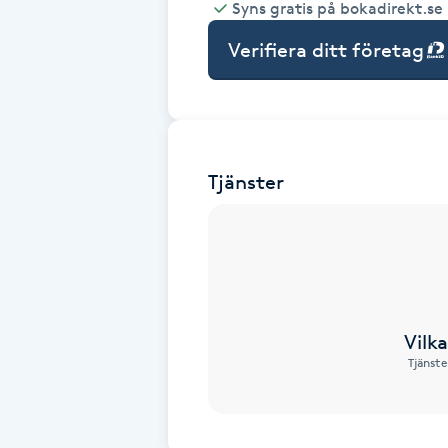
Syns gratis på bokadirekt.se
Babylights
Verifiera ditt företag
Balayage
Bambumassage
Tjänster
Barber
Barnklippning
BIAB
Vilk
Tjänste
Blowout
Bottenfärg