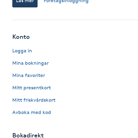
Läs mer
Företagsinloggning
Cryoterapi
D
Damklippning
Konto
Dermapen
Logga in
Diamantslipning
Mina bokningar
E
Mina favoriter
Enzympeeling
Mitt presentkort
Mitt friskvårdskort
Extensions
Avboka med kod
Extensions borttagning
Bokadirekt