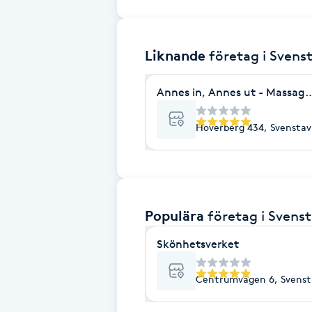
Brynformning
Liknande
företag
i Svens
Brynfärgning
Annes in, Annes ut - Massage
Brynplockning
Hoverberg 434, Svenstav
Bröllopsuppsättning
C
Celluliter
Populära
företag
i Svenst
Coachning
Skönhetsverket
Centrumvägen 6, Svenst
Color correction