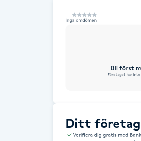
Alternativmedicin
Inga omdömen
Andningsmassage
Ansiktslyft utan kirurgi
Aromamassage
Bli först
Företaget har inte
Ashtanga Yoga
Ayurveda
Ayurvedisk Massage
Ditt företag
Ansiktsbehandling djuprengörande
Verifiera dig gratis med Ban
B