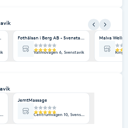
tavik
 & Hälsostudio
Fothälsan i Berg AB - Svenstavik
Malva Wellne
ik
Vallmovägen 6, Svenstavik
Ringvä
avik
JemtMassage
avik
Centrumvägen 10, Svenstavik