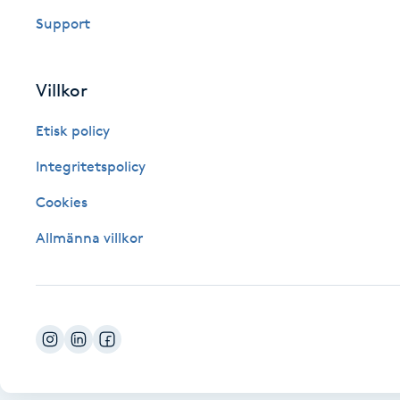
Support
Fotsvamp
Fotvård
Villkor
Fransar
Etisk policy
Integritetspolicy
Fransborttagning
Cookies
Fransfärgning
Allmänna villkor
Fransförlängning
Fransförlängning Megavolym
Fransförlängning Volym