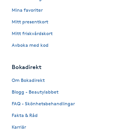
Eyeliner-tatuering
Mina favoriter
F
Mitt presentkort
Face framing
Mitt friskvårdskort
Faceliftmassage
Avboka med kod
Fet hårbotten
Bokadirekt
Fettreducering
Om Bokadirekt
Fibromassage
Blogg - Beautylabbet
FAQ - Skönhetsbehandlingar
Fillers
Fakta & Råd
Fotmassage
Karriär