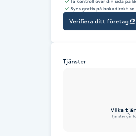
Ta kontroll över din sida på 
Syns gratis på bokadirekt.se
Babylights
Verifiera ditt företag
Balayage
Bambumassage
Tjänster
Barber
Barnklippning
BIAB
Vilka tjä
Blowout
Tjänster går f
Bottenfärg