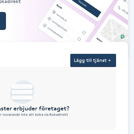
Bokadirekt
Lägg till tjänst
nster erbjuder företaget?
ör nuvarande inte att boka via Bokadirekt