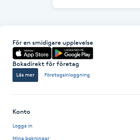
Cryoterapi
D
Damklippning
För en smidigare upplevelse
Dermapen
Bokadirekt för företag
Diamantslipning
E
Läs mer
Företagsinloggning
Enzympeeling
Extensions
Konto
Extensions borttagning
Logga in
Mina bokningar