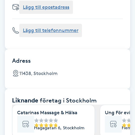
Cryoterapi
Lägg till epostadress
D
Damklippning
Lägg till telefonnummer
Dermapen
Diamantslipning
Adress
E
11438, Stockholm
Enzympeeling
Liknande
företag
i Stockholm
Extensions
Catarinas Massage & Hälsa
Ung För evig
Extensions borttagning
Hagagatan 6, Stockholm
Flemi
Eyeliner-tatuering