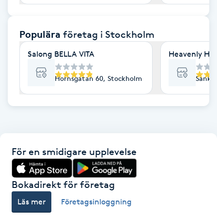
F
Populära
företag
i Stockholm
Face framing
Salong BELLA VITA
Heavenly Hai
Faceliftmassage
Hornsgatan 60, Stockholm
Sankt 
Fet hårbotten
Fettreducering
Fibromassage
För en smidigare upplevelse
Fillers
Bokadirekt för företag
Fotmassage
Läs mer
Företagsinloggning