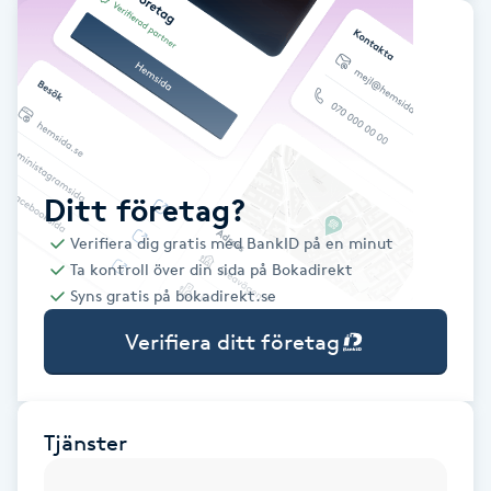
Babylights
Balayage
Bambumassage
Ditt företag?
Barber
Verifiera dig gratis med BankID på en minut
Ta kontroll över din sida på Bokadirekt
Barnklippning
Syns gratis på bokadirekt.se
Verifiera ditt företag
BIAB
Blowout
Tjänster
Bottenfärg