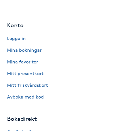
Fotsvamp
Fotvård
Konto
Fransar
Logga in
Mina bokningar
Fransborttagning
Mina favoriter
Fransfärgning
Mitt presentkort
Mitt friskvårdskort
Fransförlängning
Avboka med kod
Fransförlängning Megavolym
Bokadirekt
Fransförlängning Volym