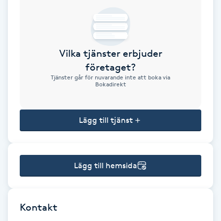
Brynformning
Brynfärgning
Vilka tjänster erbjuder
företaget?
Brynplockning
Tjänster går för nuvarande inte att boka via
Bokadirekt
Bröllopsuppsättning
C
Lägg till tjänst
Celluliter
Lägg till hemsida
Coachning
Color correction
Kontakt