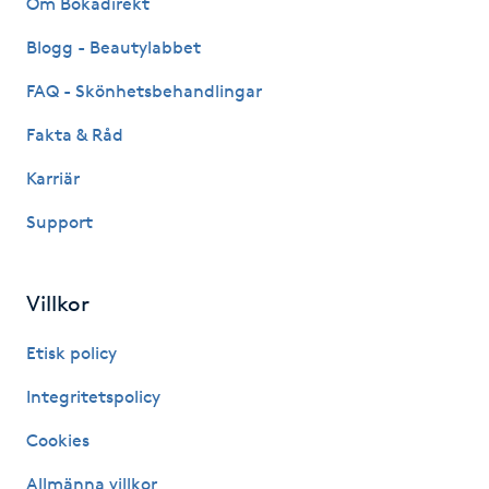
Om Bokadirekt
Fransk manikyr
Blogg - Beautylabbet
Fransrengöring
FAQ - Skönhetsbehandlingar
Fakta & Råd
Frekvensterapi
Karriär
Friskvård
Support
Friskvårdsmassage
Villkor
Frisör
Etisk policy
Funktionsanalys
Integritetspolicy
Cookies
Färgning
Allmänna villkor