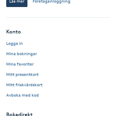
Läs mer
Företagsinloggning
Fotsvamp
Fotvård
Konto
Fransar
Logga in
Fransborttagning
Mina bokningar
Fransfärgning
Mina favoriter
Mitt presentkort
Fransförlängning
Mitt friskvårdskort
Fransförlängning Megavolym
Avboka med kod
Fransförlängning Volym
Bokadirekt