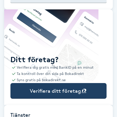
Babylights
Balayage
Bambumassage
Barber
Ditt företag?
Verifiera dig gratis med BankID på en minut
Barnklippning
Ta kontroll över din sida på Bokadirekt
Syns gratis på bokadirekt.se
BIAB
Verifiera ditt företag
Blowout
Bottenfärg
Tjänster