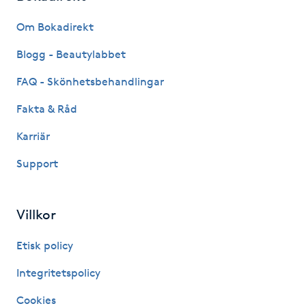
Fransk manikyr
Om Bokadirekt
Fransrengöring
Blogg - Beautylabbet
FAQ - Skönhetsbehandlingar
Frekvensterapi
Fakta & Råd
Friskvård
Karriär
Support
Friskvårdsmassage
Frisör
Villkor
Funktionsanalys
Etisk policy
Integritetspolicy
Färgning
Cookies