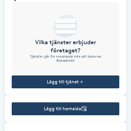
Brynformning
Brynfärgning
Vilka tjänster erbjuder
Brynplockning
företaget?
Tjänster går för nuvarande inte att boka via
Bröllopsuppsättning
Bokadirekt
C
Lägg till tjänst
Celluliter
Coachning
Lägg till hemsida
Color correction