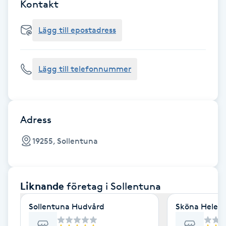
Cryoterapi
Kontakt
D
Lägg till epostadress
Damklippning
Lägg till telefonnummer
Dermapen
Diamantslipning
E
Adress
Enzympeeling
19255, Sollentuna
Extensions
Liknande
företag
i Sollentuna
Extensions borttagning
Sollentuna Hudvård
Sköna Helena
Eyeliner-tatuering