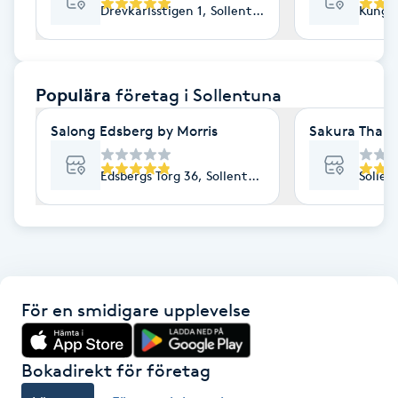
Drevkarlsstigen 1, Sollentuna
Kung A
F
Face framing
Populära
företag
i Sollentuna
Faceliftmassage
Salong Edsberg by Morris
Sakura Thai
Fet hårbotten
Edsbergs Torg 36, Sollentuna
Sollen
Fettreducering
Fibromassage
För en smidigare upplevelse
Fillers
Fotmassage
Bokadirekt för företag