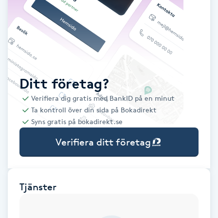
Babylights
Balayage
Bambumassage
Ditt företag?
Verifiera dig gratis med BankID på en minut
Barber
Ta kontroll över din sida på Bokadirekt
Syns gratis på bokadirekt.se
Barnklippning
Verifiera ditt företag
BIAB
Blowout
Tjänster
Bottenfärg