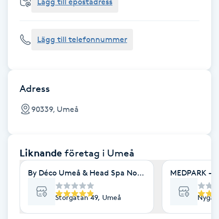
Cryoterapi
Lägg till epostadress
D
Lägg till telefonnummer
Damklippning
Dermapen
Adress
Diamantslipning
90339, Umeå
E
Enzympeeling
Liknande
företag
i Umeå
Extensions
By Déco Umeå & Head Spa Nordic
MEDPARK - A
Extensions borttagning
Storgatan 49, Umeå
Nygat
Eyeliner-tatuering