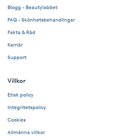
Fransk manikyr
Blogg - Beautylabbet
FAQ - Skönhetsbehandlingar
Fransrengöring
Fakta & Råd
Frekvensterapi
Karriär
Support
Friskvård
Friskvårdsmassage
Villkor
Frisör
Etisk policy
Integritetspolicy
Funktionsanalys
Cookies
Färgning
Allmänna villkor