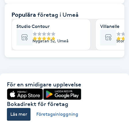
F
Populära
företag
i Umeå
Face framing
Studio Contour
Villanelle
Faceliftmassage
Nygatan 52, Umeå
Storg
Fet hårbotten
Fettreducering
För en smidigare upplevelse
Fibromassage
Fillers
Bokadirekt för företag
Läs mer
Företagsinloggning
Fotmassage