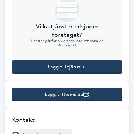
Brynformning
Vilka tjänster erbjuder
Brynfärgning
företaget?
Tjänster går för nuvarande inte att boka via
Brynplockning
Bokadirekt
Bröllopsuppsättning
Lägg till tjänst
C
Celluliter
Lägg till hemsida
Coachning
Color correction
Kontakt