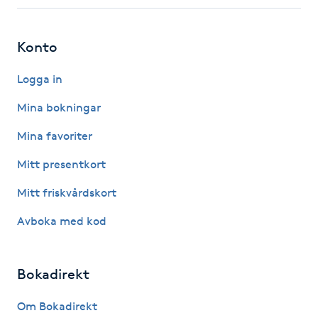
Fotsvamp
Konto
Fotvård
Logga in
Fransar
Mina bokningar
Fransborttagning
Mina favoriter
Mitt presentkort
Fransfärgning
Mitt friskvårdskort
Fransförlängning
Avboka med kod
Fransförlängning Megavolym
Bokadirekt
Fransförlängning Volym
Om Bokadirekt