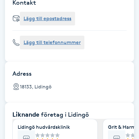
Cryoterapi
Kontakt
D
Lägg till epostadress
Damklippning
Lägg till telefonnummer
Dermapen
Diamantslipning
E
Adress
Enzympeeling
18133, Lidingö
Extensions
Liknande
företag
i Lidingö
Extensions borttagning
Lidingö hudvårdsklinik
Grit & Harmo
Eyeliner-tatuering