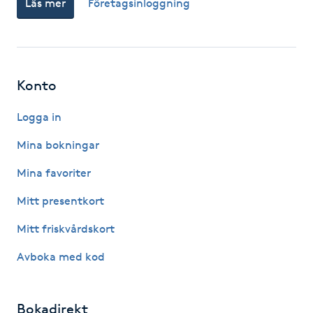
Läs mer
Företagsinloggning
Fotsvamp
Fotvård
Konto
Fransar
Logga in
Fransborttagning
Mina bokningar
Fransfärgning
Mina favoriter
Mitt presentkort
Fransförlängning
Mitt friskvårdskort
Fransförlängning Megavolym
Avboka med kod
Fransförlängning Volym
Bokadirekt