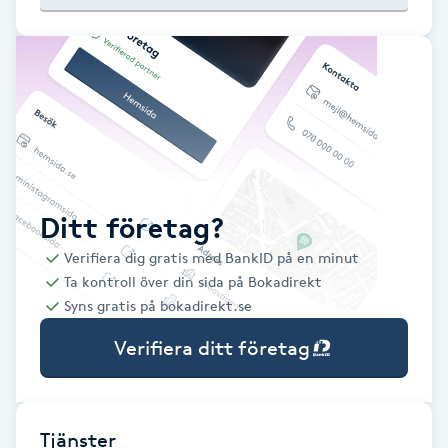
Babylights
Balayage
Bambumassage
Barber
Ditt företag?
Verifiera dig gratis med BankID på en minut
Barnklippning
Ta kontroll över din sida på Bokadirekt
Syns gratis på bokadirekt.se
BIAB
Verifiera ditt företag
Blowout
Bottenfärg
Tjänster