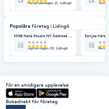
Herserudsvägen 21, Lidingö
Torsvi
F
Face framing
Populära
företag
i Lidingö
Faceliftmassage
MNB Nails Studio NY Address :Jupitervägen 30 Lidi
Sanjas hårstu
Fet hårbotten
Jupitervägen 30, Lidingö
Perisk
Fettreducering
Fibromassage
För en smidigare upplevelse
Fillers
Fotmassage
Bokadirekt för företag