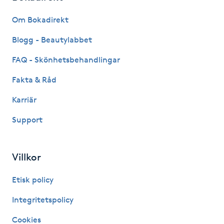
Fransk manikyr
Om Bokadirekt
Fransrengöring
Blogg - Beautylabbet
FAQ - Skönhetsbehandlingar
Frekvensterapi
Fakta & Råd
Friskvård
Karriär
Support
Friskvårdsmassage
Frisör
Villkor
Funktionsanalys
Etisk policy
Integritetspolicy
Färgning
Cookies