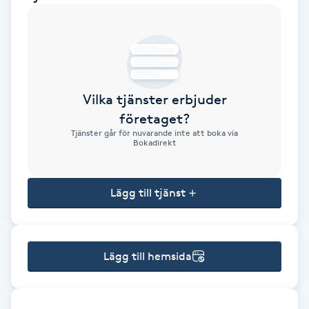
Brynformning
Brynfärgning
Vilka tjänster erbjuder
Brynplockning
företaget?
Tjänster går för nuvarande inte att boka via
Bröllopsuppsättning
Bokadirekt
C
Lägg till tjänst
Celluliter
Coachning
Lägg till hemsida
Color correction