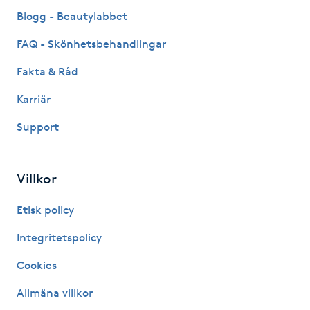
Fransk manikyr
Blogg - Beautylabbet
FAQ - Skönhetsbehandlingar
Fransrengöring
Fakta & Råd
Frekvensterapi
Karriär
Support
Friskvård
Friskvårdsmassage
Villkor
Frisör
Etisk policy
Integritetspolicy
Funktionsanalys
Cookies
Färgning
Allmäna villkor