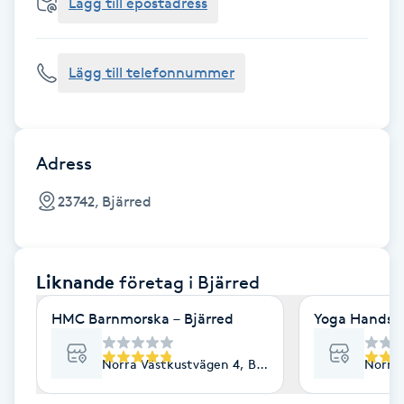
Cryoterapi
Lägg till epostadress
D
Lägg till telefonnummer
Damklippning
Dermapen
Adress
Diamantslipning
23742, Bjärred
E
Enzympeeling
Liknande
företag
i Bjärred
Extensions
HMC Barnmorska – Bjärred
Yoga Hands 
Extensions borttagning
Norra Västkustvägen 4, Bjärred
Norra 
Eyeliner-tatuering