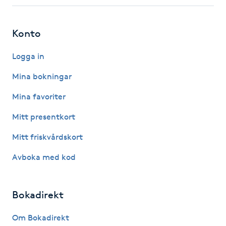
Fotsvamp
Konto
Fotvård
Logga in
Fransar
Mina bokningar
Fransborttagning
Mina favoriter
Mitt presentkort
Fransfärgning
Mitt friskvårdskort
Fransförlängning
Avboka med kod
Fransförlängning Megavolym
Bokadirekt
Fransförlängning Volym
Om Bokadirekt