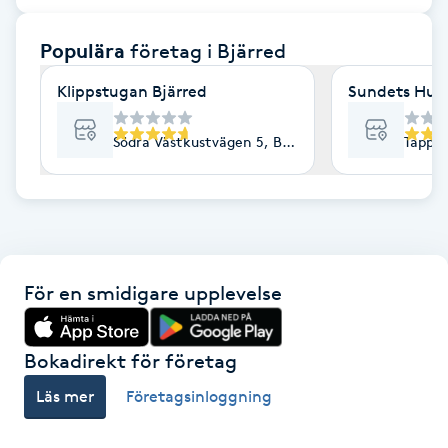
F
Populära
företag
i Bjärred
Face framing
Klippstugan Bjärred
Sundets Hud
Faceliftmassage
Södra Västkustvägen 5, Bjärred
Tapper
Fet hårbotten
Fettreducering
För en smidigare upplevelse
Fibromassage
Fillers
Bokadirekt för företag
Läs mer
Företagsinloggning
Fotmassage