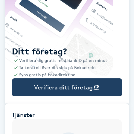
Babylights
Balayage
Bambumassage
Ditt företag?
Verifiera dig gratis med BankID på en minut
Barber
Ta kontroll över din sida på Bokadirekt
Syns gratis på bokadirekt.se
Barnklippning
Verifiera ditt företag
BIAB
Blowout
Tjänster
Bottenfärg