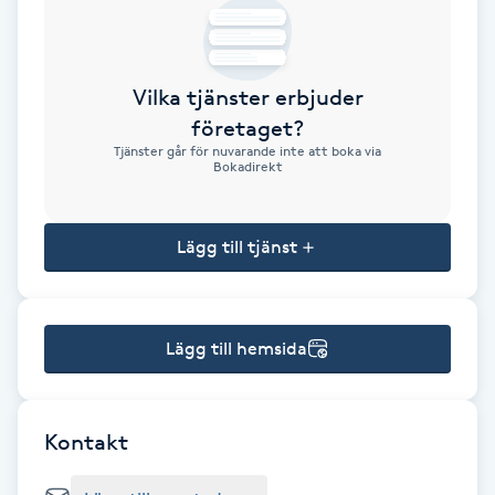
Brynformning
Vilka tjänster erbjuder
Brynfärgning
företaget?
Tjänster går för nuvarande inte att boka via
Brynplockning
Bokadirekt
Bröllopsuppsättning
Lägg till tjänst
C
Celluliter
Lägg till hemsida
Coachning
Color correction
Kontakt