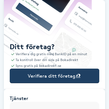
Babylights
Balayage
Bambumassage
Ditt företag?
Barber
Verifiera dig gratis med BankID på en minut
Ta kontroll över din sida på Bokadirekt
Barnklippning
Syns gratis på bokadirekt.se
Verifiera ditt företag
BIAB
Blowout
Tjänster
Bottenfärg