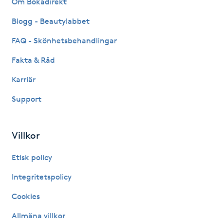
Om Bokadirekt
Fransk manikyr
Blogg - Beautylabbet
Fransrengöring
FAQ - Skönhetsbehandlingar
Fakta & Råd
Frekvensterapi
Karriär
Friskvård
Support
Friskvårdsmassage
Villkor
Frisör
Etisk policy
Funktionsanalys
Integritetspolicy
Cookies
Färgning
Allmäna villkor