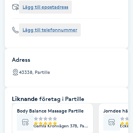
Cryoterapi
Lägg till epostadress
D
Damklippning
Lägg till telefonnummer
Dermapen
Diamantslipning
Adress
E
43338, Partille
Enzympeeling
Liknande
företag
i Partille
Extensions
Body Balance Massage Partille
Jorndee häls
Extensions borttagning
Gamla Kronvägen 37B, Partille
Eckens
Eyeliner-tatuering