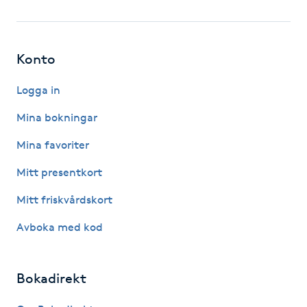
Fotsvamp
Fotvård
Konto
Fransar
Logga in
Mina bokningar
Fransborttagning
Mina favoriter
Fransfärgning
Mitt presentkort
Mitt friskvårdskort
Fransförlängning
Avboka med kod
Fransförlängning Megavolym
Bokadirekt
Fransförlängning Volym