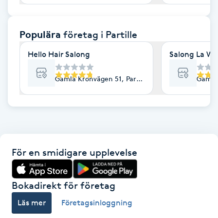
F
Populära
företag
i Partille
Face framing
Hello Hair Salong
Salong La Wi
Faceliftmassage
Gamla Kronvägen 51, Partille
Gamla 
Fet hårbotten
Fettreducering
Fibromassage
För en smidigare upplevelse
Fillers
Bokadirekt för företag
Fotmassage
Läs mer
Företagsinloggning