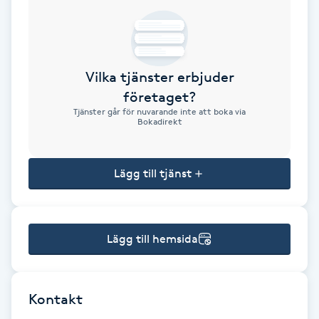
Brynformning
Brynfärgning
Vilka tjänster erbjuder
företaget?
Brynplockning
Tjänster går för nuvarande inte att boka via
Bokadirekt
Bröllopsuppsättning
C
Lägg till tjänst
Celluliter
Lägg till hemsida
Coachning
Color correction
Kontakt