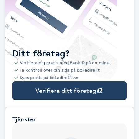
Babylights
Balayage
Bambumassage
Ditt företag?
Verifiera dig gratis med BankID på en minut
Barber
Ta kontroll över din sida på Bokadirekt
Syns gratis på bokadirekt.se
Barnklippning
Verifiera ditt företag
BIAB
Blowout
Tjänster
Bottenfärg