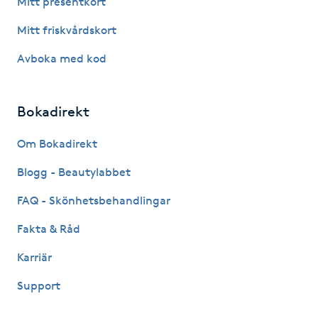
Mitt presentkort
Fotsvamp
Mitt friskvårdskort
Fotvård
Avboka med kod
Fransar
Bokadirekt
Fransborttagning
Om Bokadirekt
Blogg - Beautylabbet
Fransfärgning
FAQ - Skönhetsbehandlingar
Fransförlängning
Fakta & Råd
Fransförlängning Megavolym
Karriär
Support
Fransförlängning Volym