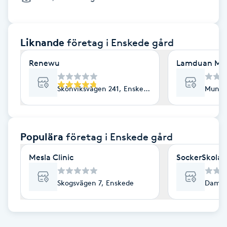
Cryoterapi
D
Liknande
företag
i Enskede gård
Damklippning
Renewu
Lamduan Ma
Dermapen
Skönviksvägen 241, Enskede
Munksj
Diamantslipning
E
Populära
företag
i Enskede gård
Enzympeeling
Mesla Clinic
SockerSkolan
Extensions
Skogsvägen 7, Enskede
Dammt
Extensions borttagning
Eyeliner-tatuering