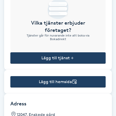
Brynformning
Vilka tjänster erbjuder
Brynfärgning
företaget?
Tjänster går för nuvarande inte att boka via
Brynplockning
Bokadirekt
Bröllopsuppsättning
Lägg till tjänst
C
Celluliter
Lägg till hemsida
Coachning
Color correction
Adress
12047, Enskede gård