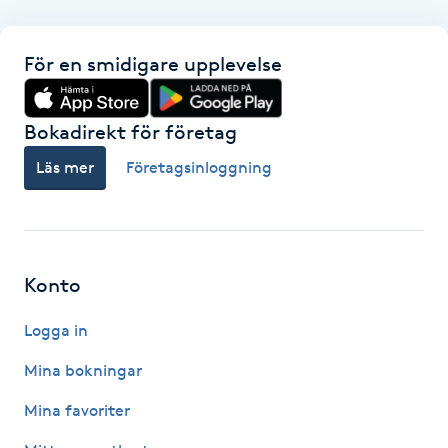
F
För en smidigare upplevelse
Face framing
Bokadirekt för företag
Faceliftmassage
Läs mer
Företagsinloggning
Fet hårbotten
Fettreducering
Konto
Fibromassage
Logga in
Fillers
Mina bokningar
Mina favoriter
Fotmassage