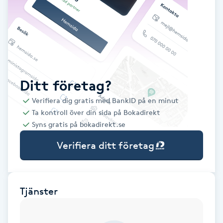
Babylights
Balayage
Bambumassage
Ditt företag?
Verifiera dig gratis med BankID på en minut
Barber
Ta kontroll över din sida på Bokadirekt
Syns gratis på bokadirekt.se
Barnklippning
Verifiera ditt företag
BIAB
Blowout
Tjänster
Bottenfärg