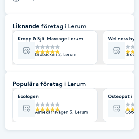
Cryoterapi
D
Liknande
företag
i Lerum
Damklippning
Kropp & Själ Massage Lerum
Wellness by 
Dermapen
Brobacken 2, Lerum
Brobac
Diamantslipning
E
Populära
företag
i Lerum
Enzympeeling
Ecologen
Osteopat i Le
Extensions
Almekärrsvägen 3, Lerum
Göteb
Extensions borttagning
Eyeliner-tatuering