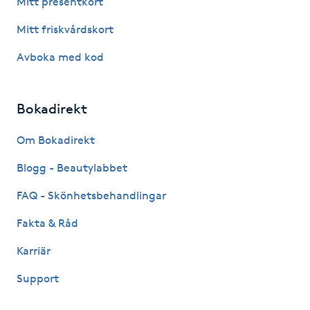
Mitt presentkort
Fotsvamp
Mitt friskvårdskort
Fotvård
Avboka med kod
Fransar
Bokadirekt
Fransborttagning
Om Bokadirekt
Blogg - Beautylabbet
Fransfärgning
FAQ - Skönhetsbehandlingar
Fransförlängning
Fakta & Råd
Fransförlängning Megavolym
Karriär
Support
Fransförlängning Volym