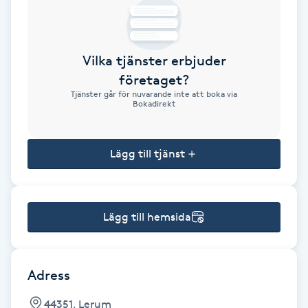
Brynformning
Vilka tjänster erbjuder
Brynfärgning
företaget?
Tjänster går för nuvarande inte att boka via
Brynplockning
Bokadirekt
Bröllopsuppsättning
Lägg till tjänst
C
Celluliter
Lägg till hemsida
Coachning
Color correction
Adress
44351, Lerum