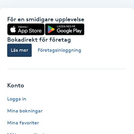
F
För en smidigare upplevelse
Face framing
Bokadirekt för företag
Faceliftmassage
Läs mer
Företagsinloggning
Fet hårbotten
Fettreducering
Konto
Fibromassage
Logga in
Fillers
Mina bokningar
Mina favoriter
Fotmassage