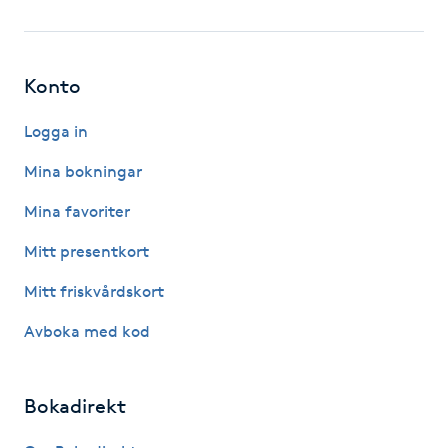
Fotsvamp
Fotvård
Konto
Fransar
Logga in
Mina bokningar
Fransborttagning
Mina favoriter
Fransfärgning
Mitt presentkort
Mitt friskvårdskort
Fransförlängning
Avboka med kod
Fransförlängning Megavolym
Bokadirekt
Fransförlängning Volym