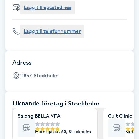
Cryoterapi
Lägg till epostadress
D
Damklippning
Lägg till telefonnummer
Dermapen
Diamantslipning
Adress
E
11857, Stockholm
Enzympeeling
Liknande
företag
i Stockholm
Extensions
Salong BELLA VITA
Cult Clinic
Extensions borttagning
Hornsgatan 60, Stockholm
Karlav
Eyeliner-tatuering