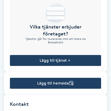
Brynformning
Brynfärgning
Vilka tjänster erbjuder
företaget?
Brynplockning
Tjänster går för nuvarande inte att boka via
Bokadirekt
Bröllopsuppsättning
C
Lägg till tjänst
Celluliter
Lägg till hemsida
Coachning
Color correction
Kontakt