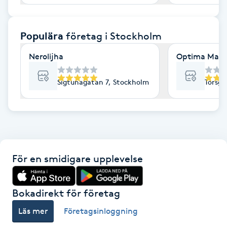
F
Populära
företag
i Stockholm
Face framing
Nerolijha
Optima Mass
Faceliftmassage
Sigtunagatan 7, Stockholm
Torsga
Fet hårbotten
Fettreducering
Fibromassage
För en smidigare upplevelse
Fillers
Bokadirekt för företag
Fotmassage
Läs mer
Företagsinloggning