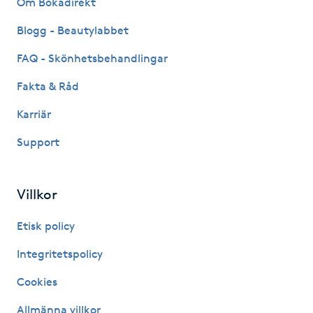
Om Bokadirekt
Fransk manikyr
Blogg - Beautylabbet
Fransrengöring
FAQ - Skönhetsbehandlingar
Fakta & Råd
Frekvensterapi
Karriär
Friskvård
Support
Friskvårdsmassage
Villkor
Frisör
Etisk policy
Funktionsanalys
Integritetspolicy
Cookies
Färgning
Allmänna villkor