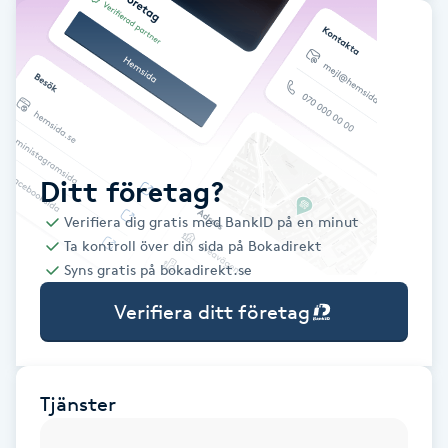
Babylights
Balayage
Bambumassage
Ditt företag?
Barber
Verifiera dig gratis med BankID på en minut
Ta kontroll över din sida på Bokadirekt
Barnklippning
Syns gratis på bokadirekt.se
Verifiera ditt företag
BIAB
Blowout
Tjänster
Bottenfärg