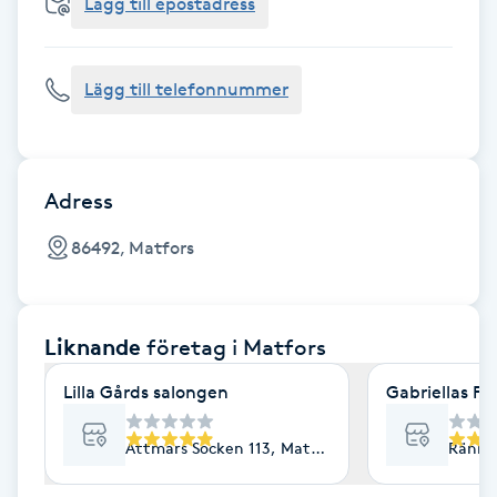
Cryoterapi
Lägg till epostadress
D
Lägg till telefonnummer
Damklippning
Dermapen
Adress
Diamantslipning
86492, Matfors
E
Enzympeeling
Liknande
företag
i Matfors
Extensions
Lilla Gårds salongen
Gabriellas Fo
Extensions borttagning
Attmars Socken 113, Matfors
Rännö
Eyeliner-tatuering