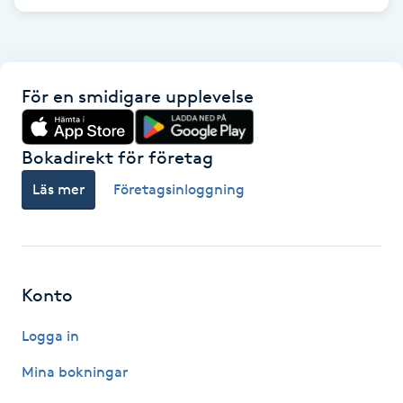
F
Face framing
För en smidigare upplevelse
Faceliftmassage
Bokadirekt för företag
Fet hårbotten
Läs mer
Företagsinloggning
Fettreducering
Fibromassage
Konto
Fillers
Logga in
Fotmassage
Mina bokningar