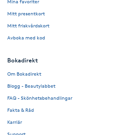
Mina favoriter
Fotsvamp
Mitt presentkort
Fotvård
Mitt friskvårdskort
Avboka med kod
Fransar
Fransborttagning
Bokadirekt
Fransfärgning
Om Bokadirekt
Blogg - Beautylabbet
Fransförlängning
FAQ - Skönhetsbehandlingar
Fransförlängning Megavolym
Fakta & Råd
Karriär
Fransförlängning Volym
Support