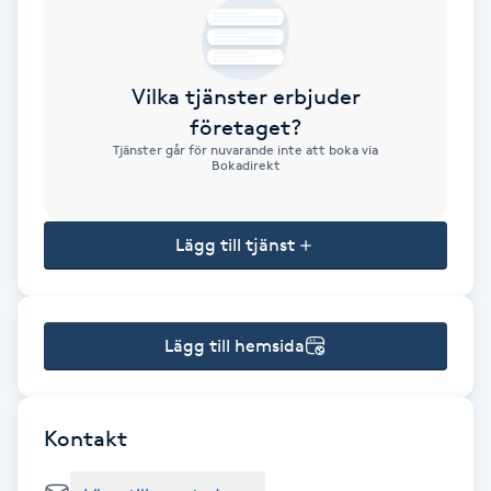
Brynformning
Vilka tjänster erbjuder
Brynfärgning
företaget?
Tjänster går för nuvarande inte att boka via
Brynplockning
Bokadirekt
Bröllopsuppsättning
Lägg till tjänst
C
Celluliter
Lägg till hemsida
Coachning
Color correction
Kontakt