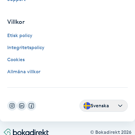
Fransk manikyr
Villkor
Fransrengöring
Etisk policy
Frekvensterapi
Integritetspolicy
Friskvård
Cookies
Allmäna villkor
Friskvårdsmassage
Frisör
Svenska
Funktionsanalys
Färgning
© Bokadirekt
2026