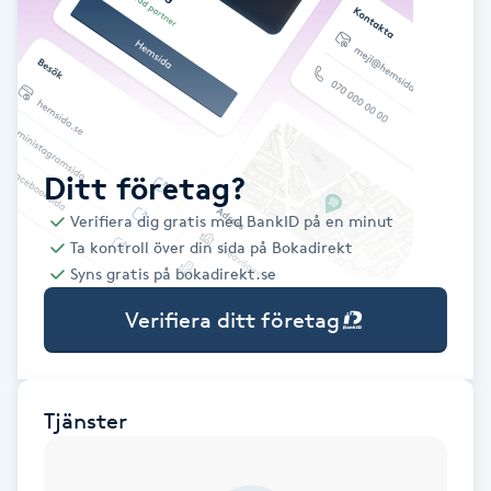
Babylights
Balayage
Bambumassage
Ditt företag?
Verifiera dig gratis med BankID på en minut
Barber
Ta kontroll över din sida på Bokadirekt
Syns gratis på bokadirekt.se
Barnklippning
Verifiera ditt företag
BIAB
Blowout
Tjänster
Bottenfärg