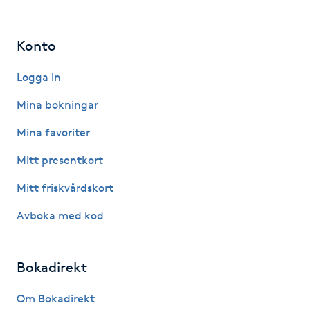
Fotsvamp
Konto
Fotvård
Logga in
Fransar
Mina bokningar
Fransborttagning
Mina favoriter
Mitt presentkort
Fransfärgning
Mitt friskvårdskort
Fransförlängning
Avboka med kod
Fransförlängning Megavolym
Bokadirekt
Fransförlängning Volym
Om Bokadirekt