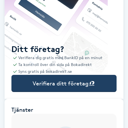
Babylights
Balayage
Bambumassage
Ditt företag?
Verifiera dig gratis med BankID på en minut
Barber
Ta kontroll över din sida på Bokadirekt
Syns gratis på bokadirekt.se
Barnklippning
Verifiera ditt företag
BIAB
Blowout
Tjänster
Bottenfärg