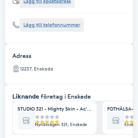
Cryoterapi
Lägg till epostadress
D
Lägg till telefonnummer
Damklippning
Dermapen
Adress
Diamantslipning
12237, Enskede
E
Enzympeeling
Liknande
företag
i Enskede
Extensions
STUDIO 321 - Mighty Skin - Ac's - Minabehandlingar
FOTHÄLSA- Be
Extensions borttagning
Nynäsvägen 321, Enskede
Enske
Eyeliner-tatuering