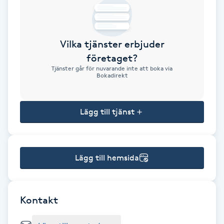
Brynformning
Vilka tjänster erbjuder
Brynfärgning
företaget?
Tjänster går för nuvarande inte att boka via
Brynplockning
Bokadirekt
Bröllopsuppsättning
Lägg till tjänst
C
Celluliter
Lägg till hemsida
Coachning
Color correction
Kontakt