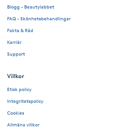
Fransk manikyr
Blogg - Beautylabbet
FAQ - Skönhetsbehandlingar
Fransrengöring
Fakta & Råd
Frekvensterapi
Karriär
Support
Friskvård
Friskvårdsmassage
Villkor
Frisör
Etisk policy
Integritetspolicy
Funktionsanalys
Cookies
Färgning
Allmäna villkor