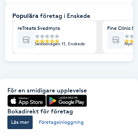
F
Populära
företag
i Enskede
Face framing
reTreats Svedmyra
Fine Clinic E
Faceliftmassage
Selebovägen 11, Enskede
Nynäs
Fet hårbotten
Fettreducering
För en smidigare upplevelse
Fibromassage
Fillers
Bokadirekt för företag
Läs mer
Företagsinloggning
Fotmassage