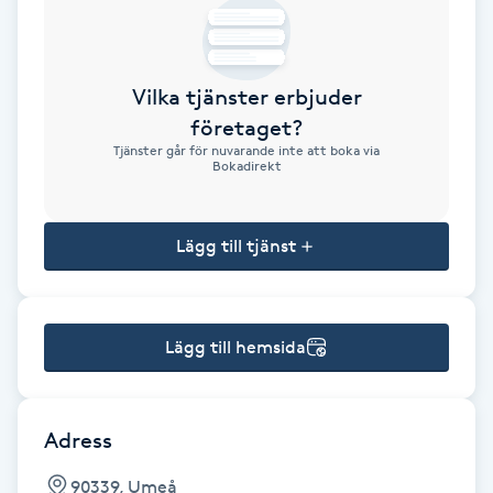
Brynformning
Vilka tjänster erbjuder
Brynfärgning
företaget?
Tjänster går för nuvarande inte att boka via
Brynplockning
Bokadirekt
Bröllopsuppsättning
Lägg till tjänst
C
Celluliter
Lägg till hemsida
Coachning
Color correction
Adress
90339, Umeå