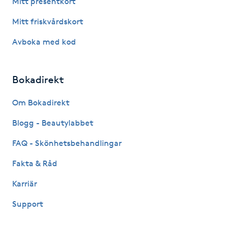
Mitt presentkort
Fotsvamp
Mitt friskvårdskort
Fotvård
Avboka med kod
Fransar
Bokadirekt
Fransborttagning
Om Bokadirekt
Blogg - Beautylabbet
Fransfärgning
FAQ - Skönhetsbehandlingar
Fransförlängning
Fakta & Råd
Fransförlängning Megavolym
Karriär
Support
Fransförlängning Volym