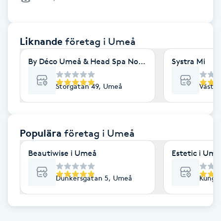
Cryoterapi
D
Liknande
företag
i Umeå
Damklippning
By Déco Umeå & Head Spa Nordic
Systra Mi
Dermapen
Storgatan 49, Umeå
Västra
Diamantslipning
E
Populära
företag
i Umeå
Enzympeeling
Beautiwise i Umeå
Estetic i Um
Extensions
Dunkersgatan 5, Umeå
Kungs
Extensions borttagning
Eyeliner-tatuering