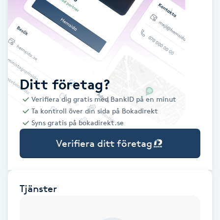
Babylights
Balayage
Bambumassage
Ditt företag?
Verifiera dig gratis med BankID på en minut
Barber
Ta kontroll över din sida på Bokadirekt
Syns gratis på bokadirekt.se
Barnklippning
Verifiera ditt företag
BIAB
Blowout
Tjänster
Bottenfärg