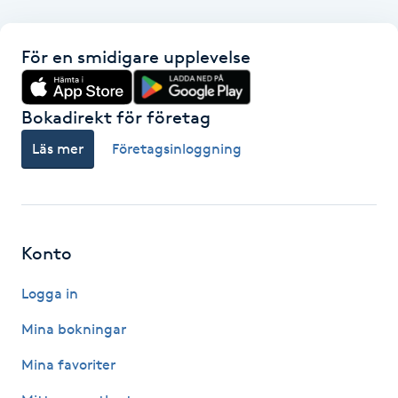
F
För en smidigare upplevelse
Face framing
Bokadirekt för företag
Faceliftmassage
Läs mer
Företagsinloggning
Fet hårbotten
Fettreducering
Konto
Fibromassage
Logga in
Fillers
Mina bokningar
Mina favoriter
Fotmassage