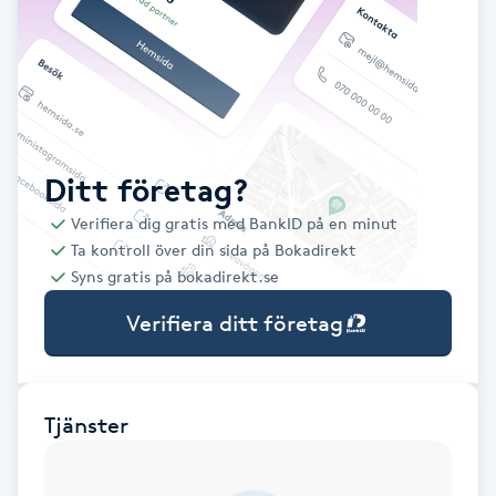
Babylights
Balayage
Bambumassage
Ditt företag?
Verifiera dig gratis med BankID på en minut
Barber
Ta kontroll över din sida på Bokadirekt
Syns gratis på bokadirekt.se
Barnklippning
Verifiera ditt företag
BIAB
Blowout
Tjänster
Bottenfärg