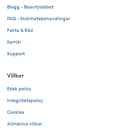
Fransk manikyr
Blogg - Beautylabbet
FAQ - Skönhetsbehandlingar
Fransrengöring
Fakta & Råd
Frekvensterapi
Karriär
Support
Friskvård
Friskvårdsmassage
Villkor
Frisör
Etisk policy
Integritetspolicy
Funktionsanalys
Cookies
Färgning
Allmänna villkor