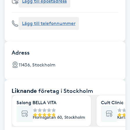
Cryoterapi
Lägg till epostadress
D
Lägg till telefonnummer
Damklippning
Dermapen
Adress
Diamantslipning
11436, Stockholm
E
Enzympeeling
Liknande
företag
i Stockholm
Extensions
Salong BELLA VITA
Cult Clinic
Extensions borttagning
Hornsgatan 60, Stockholm
Karlav
Eyeliner-tatuering