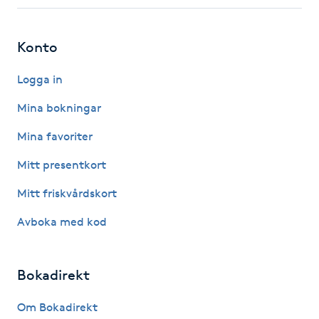
Fotsvamp
Konto
Fotvård
Logga in
Fransar
Mina bokningar
Fransborttagning
Mina favoriter
Mitt presentkort
Fransfärgning
Mitt friskvårdskort
Fransförlängning
Avboka med kod
Fransförlängning Megavolym
Bokadirekt
Fransförlängning Volym
Om Bokadirekt