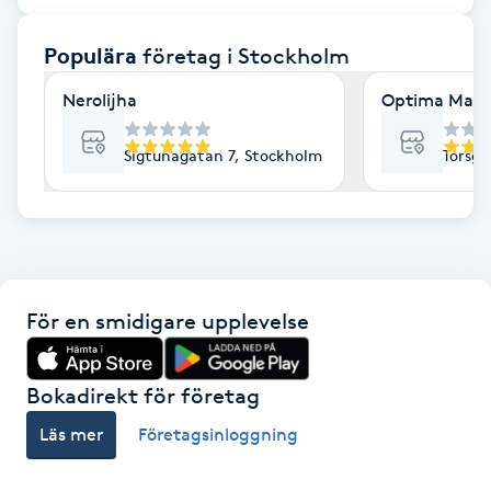
F
Populära
företag
i Stockholm
Face framing
Nerolijha
Optima Mass
Faceliftmassage
Sigtunagatan 7, Stockholm
Torsga
Fet hårbotten
Fettreducering
För en smidigare upplevelse
Fibromassage
Fillers
Bokadirekt för företag
Läs mer
Företagsinloggning
Fotmassage