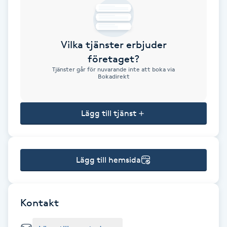
Brynformning
Vilka tjänster erbjuder
Brynfärgning
företaget?
Tjänster går för nuvarande inte att boka via
Brynplockning
Bokadirekt
Bröllopsuppsättning
Lägg till tjänst
C
Celluliter
Lägg till hemsida
Coachning
Color correction
Kontakt