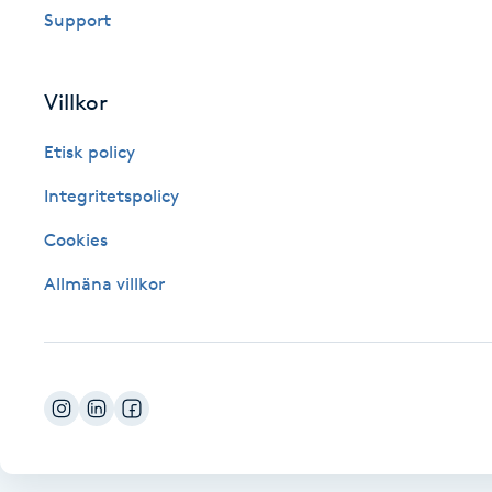
Support
Fotsvamp
Fotvård
Villkor
Etisk policy
Fransar
Integritetspolicy
Fransborttagning
Cookies
Fransfärgning
Allmäna villkor
Fransförlängning
Fransförlängning Megavolym
Fransförlängning Volym