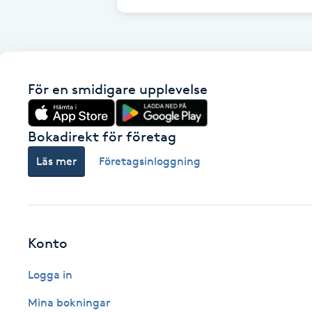
Cryoterapi
D
Damklippning
För en smidigare upplevelse
Dermapen
Bokadirekt för företag
Diamantslipning
Läs mer
Företagsinloggning
E
Enzympeeling
Extensions
Konto
Logga in
Extensions borttagning
Mina bokningar