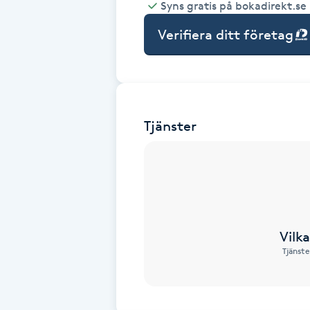
Syns gratis på bokadirekt.se
Babylights
Verifiera ditt företag
Balayage
Bambumassage
Tjänster
Barber
Barnklippning
BIAB
Vilk
Tjänste
Blowout
Bottenfärg