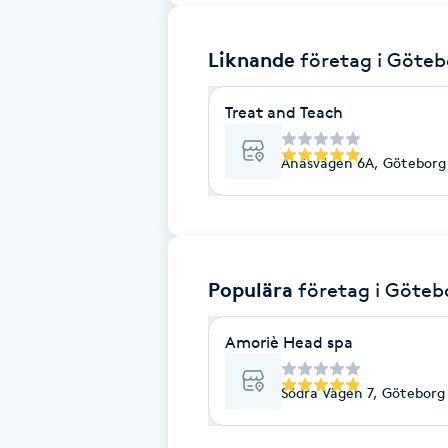
Brynformning
Liknande
företag
i Göteb
Brynfärgning
Treat and Teach
Brynplockning
Ånäsvägen 6A, Göteborg
Bröllopsuppsättning
C
Populära
företag
i Göteb
Celluliter
Amoriè Head spa
Coachning
Södra Vägen 7, Göteborg
Color correction