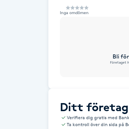
Alternativmedicin
Inga omdömen
Andningsmassage
Ansiktslyft utan kirurgi
Aromamassage
Bli f
Företaget h
Ashtanga Yoga
Ayurveda
Ayurvedisk Massage
Ditt företag
Verifiera dig gratis med Ban
Ansiktsbehandling djuprengörande
Ta kontroll över din sida på 
B