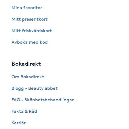
Eyeliner-tatuering
Mina favoriter
F
Mitt presentkort
Face framing
Mitt friskvårdskort
Faceliftmassage
Avboka med kod
Fet hårbotten
Bokadirekt
Fettreducering
Om Bokadirekt
Blogg - Beautylabbet
Fibromassage
FAQ - Skönhetsbehandlingar
Fillers
Fakta & Råd
Fotmassage
Karriär