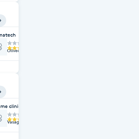
matech
Olivedalsgatan 25, Göteborg
me clinic
Vasagatan 42, Göteborg