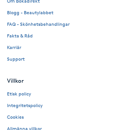
Om Bokadirekt
Fransk manikyr
Blogg - Beautylabbet
Fransrengöring
FAQ - Skönhetsbehandlingar
Fakta & Råd
Frekvensterapi
Karriär
Friskvård
Support
Friskvårdsmassage
Villkor
Frisör
Etisk policy
Funktionsanalys
Integritetspolicy
Cookies
Färgning
Allmänna villkor