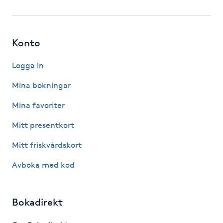
Fotsvamp
Fotvård
Konto
Fransar
Logga in
Mina bokningar
Fransborttagning
Mina favoriter
Fransfärgning
Mitt presentkort
Mitt friskvårdskort
Fransförlängning
Avboka med kod
Fransförlängning Megavolym
Bokadirekt
Fransförlängning Volym