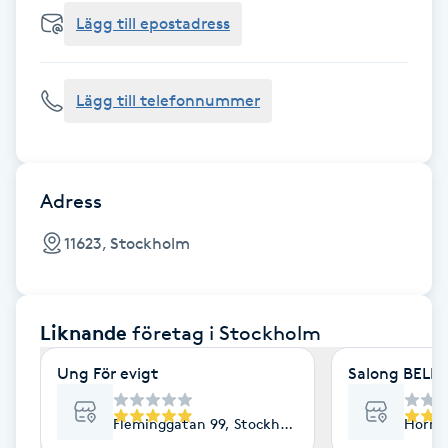
Cryoterapi
Lägg till epostadress
D
Damklippning
Lägg till telefonnummer
Dermapen
Diamantslipning
Adress
E
11623, Stockholm
Enzympeeling
Liknande
företag
i Stockholm
Extensions
Ung För evigt
Salong BELLA
Extensions borttagning
Fleminggatan 99, Stockholm
Horns
Eyeliner-tatuering