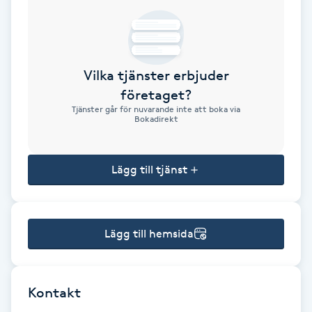
Brynformning
Brynfärgning
Vilka tjänster erbjuder
företaget?
Brynplockning
Tjänster går för nuvarande inte att boka via
Bokadirekt
Bröllopsuppsättning
C
Lägg till tjänst
Celluliter
Lägg till hemsida
Coachning
Color correction
Kontakt