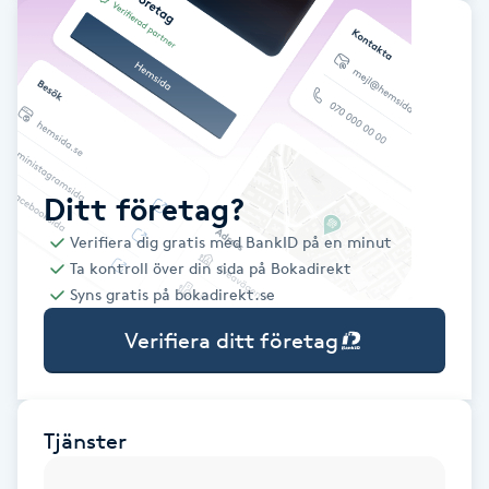
Babylights
Balayage
Bambumassage
Ditt företag?
Barber
Verifiera dig gratis med BankID på en minut
Ta kontroll över din sida på Bokadirekt
Barnklippning
Syns gratis på bokadirekt.se
Verifiera ditt företag
BIAB
Blowout
Tjänster
Bottenfärg