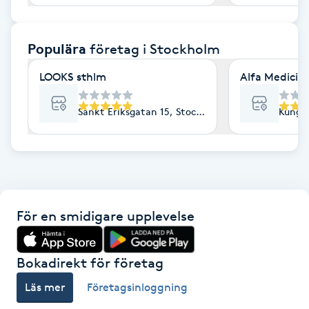
F
Populära
företag
i Stockholm
Face framing
LOOKS sthlm
Alfa Medicin
Faceliftmassage
Sankt Eriksgatan 15, Stockholm
Kungs
Fet hårbotten
Fettreducering
Fibromassage
För en smidigare upplevelse
Fillers
Bokadirekt för företag
Fotmassage
Läs mer
Företagsinloggning