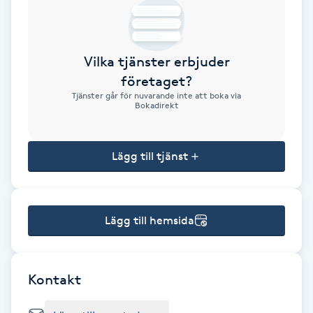
Brynformning
Vilka tjänster erbjuder
Brynfärgning
företaget?
Tjänster går för nuvarande inte att boka via
Brynplockning
Bokadirekt
Bröllopsuppsättning
Lägg till tjänst
C
Celluliter
Lägg till hemsida
Coachning
Color correction
Kontakt