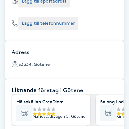
Cryoterapi
Lägg till epostadress
D
Lägg till telefonnummer
Damklippning
Dermapen
Adress
Diamantslipning
53334, Götene
E
Enzympeeling
Liknande
företag
i Götene
Extensions
Hälsokällan CreaDiem
Salong Locki
Extensions borttagning
Mariestadsvägen 5, Götene
Kinne
Eyeliner-tatuering