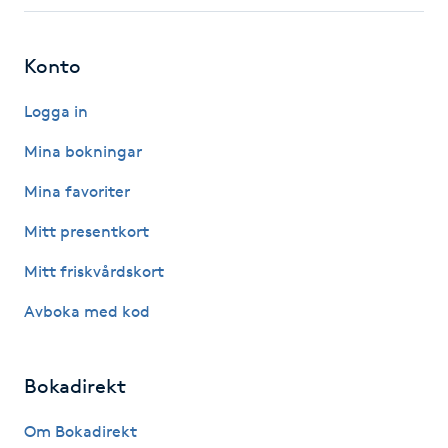
Fotsvamp
Konto
Fotvård
Logga in
Fransar
Mina bokningar
Fransborttagning
Mina favoriter
Mitt presentkort
Fransfärgning
Mitt friskvårdskort
Fransförlängning
Avboka med kod
Fransförlängning Megavolym
Bokadirekt
Fransförlängning Volym
Om Bokadirekt