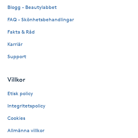
Fransk manikyr
Blogg - Beautylabbet
FAQ - Skönhetsbehandlingar
Fransrengöring
Fakta & Råd
Frekvensterapi
Karriär
Support
Friskvård
Friskvårdsmassage
Villkor
Frisör
Etisk policy
Integritetspolicy
Funktionsanalys
Cookies
Färgning
Allmänna villkor