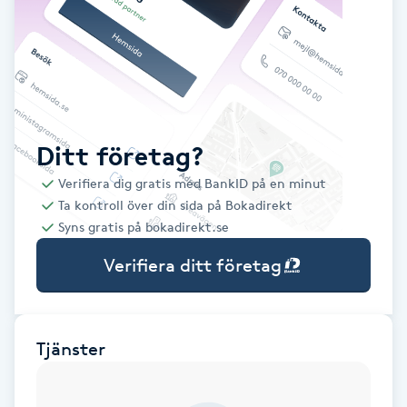
Babylights
Balayage
Bambumassage
Ditt företag?
Verifiera dig gratis med BankID på en minut
Barber
Ta kontroll över din sida på Bokadirekt
Syns gratis på bokadirekt.se
Barnklippning
Verifiera ditt företag
BIAB
Blowout
Tjänster
Bottenfärg