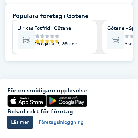
F
Populära
företag
i Götene
Face framing
Ulrikas Fotfrid i Götene
Götene - Sp
Faceliftmassage
Torggatan 7, Götene
Annaga
Fet hårbotten
Fettreducering
För en smidigare upplevelse
Fibromassage
Fillers
Bokadirekt för företag
Läs mer
Företagsinloggning
Fotmassage