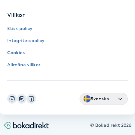
Fransk manikyr
Villkor
Fransrengöring
Etisk policy
Frekvensterapi
Integritetspolicy
Cookies
Friskvård
Allmäna villkor
Friskvårdsmassage
Frisör
Svenska
Funktionsanalys
Färgning
© Bokadirekt
2026