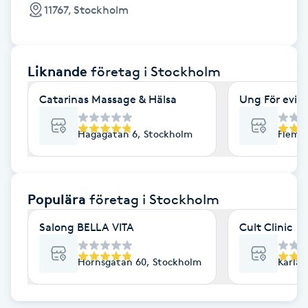
Cryoterapi
11767, Stockholm
D
Damklippning
Liknande
företag
i Stockholm
Dermapen
Catarinas Massage & Hälsa
Ung För evig
Diamantslipning
Hagagatan 6, Stockholm
Flemi
E
Enzympeeling
Populära
företag
i Stockholm
Salong BELLA VITA
Cult Clinic
Extensions
Hornsgatan 60, Stockholm
Karlav
Extensions borttagning
Eyeliner-tatuering