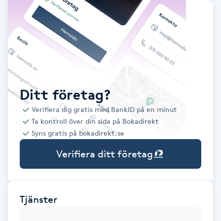
Babylights
Balayage
Bambumassage
Ditt företag?
Barber
Verifiera dig gratis med BankID på en minut
Ta kontroll över din sida på Bokadirekt
Barnklippning
Syns gratis på bokadirekt.se
Verifiera ditt företag
BIAB
Blowout
Tjänster
Bottenfärg