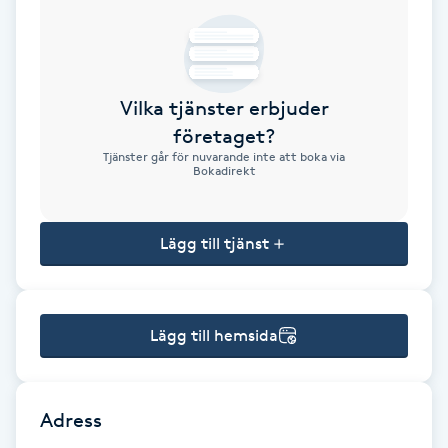
Brynformning
Brynfärgning
Vilka tjänster erbjuder
företaget?
Brynplockning
Tjänster går för nuvarande inte att boka via
Bokadirekt
Bröllopsuppsättning
C
Lägg till tjänst
Celluliter
Lägg till hemsida
Coachning
Color correction
Adress