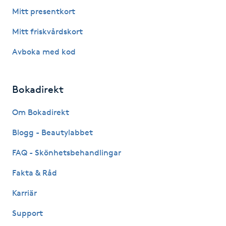
Fotsvamp
Mitt presentkort
Mitt friskvårdskort
Fotvård
Avboka med kod
Fransar
Bokadirekt
Fransborttagning
Om Bokadirekt
Fransfärgning
Blogg - Beautylabbet
Fransförlängning
FAQ - Skönhetsbehandlingar
Fakta & Råd
Fransförlängning Megavolym
Karriär
Fransförlängning Volym
Support