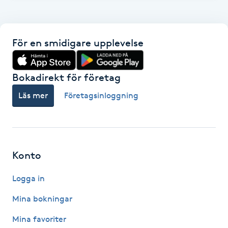
F
Face framing
För en smidigare upplevelse
Faceliftmassage
Bokadirekt för företag
Fet hårbotten
Läs mer
Företagsinloggning
Fettreducering
Fibromassage
Konto
Logga in
Fillers
Mina bokningar
Fotmassage
Mina favoriter