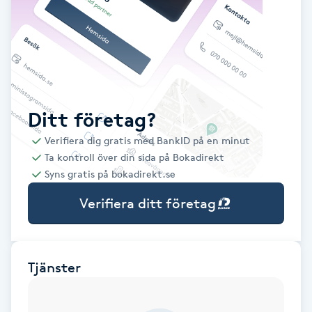
Babylights
Balayage
Bambumassage
Ditt företag?
Verifiera dig gratis med BankID på en minut
Barber
Ta kontroll över din sida på Bokadirekt
Syns gratis på bokadirekt.se
Barnklippning
Verifiera ditt företag
BIAB
Blowout
Tjänster
Bottenfärg