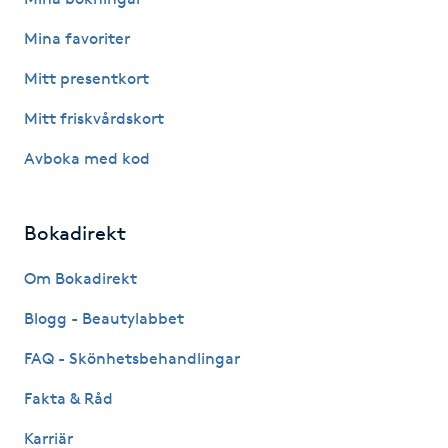
F
Mina favoriter
Face framing
Mitt presentkort
Mitt friskvårdskort
Faceliftmassage
Avboka med kod
Fet hårbotten
Bokadirekt
Fettreducering
Om Bokadirekt
Fibromassage
Blogg - Beautylabbet
Fillers
FAQ - Skönhetsbehandlingar
Fakta & Råd
Fotmassage
Karriär