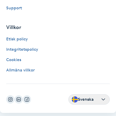
Fotsvamp
Support
Fotvård
Villkor
Fransar
Etisk policy
Fransborttagning
Integritetspolicy
Cookies
Fransfärgning
Allmäna villkor
Fransförlängning
Fransförlängning Megavolym
Svenska
Fransförlängning Volym