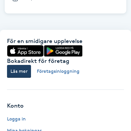
Cryoterapi
D
Damklippning
För en smidigare upplevelse
Dermapen
Diamantslipning
Bokadirekt för företag
E
Läs mer
Företagsinloggning
Enzympeeling
Extensions
Konto
Extensions borttagning
Logga in
Eyeliner-tatuering
Mina bokningar