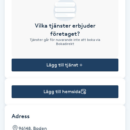
Brynformning
Vilka tjänster erbjuder
Brynfärgning
företaget?
Tjänster går för nuvarande inte att boka via
Brynplockning
Bokadirekt
Bröllopsuppsättning
Lägg till tjänst
C
Celluliter
Lägg till hemsida
Coachning
Color correction
Adress
96148, Boden