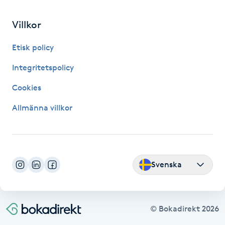
Fransk manikyr
Villkor
Fransrengöring
Etisk policy
Frekvensterapi
Integritetspolicy
Cookies
Friskvård
Allmänna villkor
Friskvårdsmassage
Frisör
Svenska
Funktionsanalys
Färgning
© Bokadirekt
2026