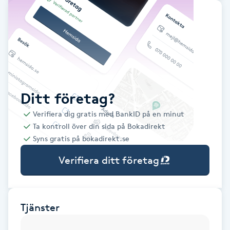
Babylights
Balayage
Bambumassage
Ditt företag?
Barber
Verifiera dig gratis med BankID på en minut
Ta kontroll över din sida på Bokadirekt
Barnklippning
Syns gratis på bokadirekt.se
Verifiera ditt företag
BIAB
Blowout
Tjänster
Bottenfärg