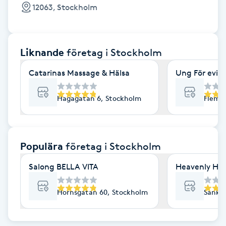
Cryoterapi
12063, Stockholm
D
Damklippning
Liknande
företag
i Stockholm
Dermapen
Catarinas Massage & Hälsa
Ung För evig
Diamantslipning
Hagagatan 6, Stockholm
Flemi
E
Enzympeeling
Populära
företag
i Stockholm
Salong BELLA VITA
Heavenly Hai
Extensions
Hornsgatan 60, Stockholm
Sankt 
Extensions borttagning
Eyeliner-tatuering