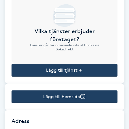
Brynformning
Brynfärgning
Vilka tjänster erbjuder
företaget?
Brynplockning
Tjänster går för nuvarande inte att boka via
Bokadirekt
Bröllopsuppsättning
C
Lägg till tjänst
Celluliter
Lägg till hemsida
Coachning
Color correction
Adress