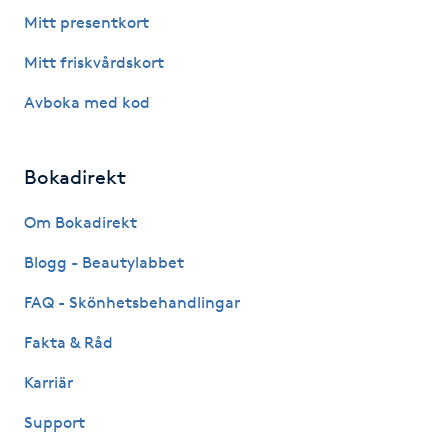
Fotsvamp
Mitt presentkort
Mitt friskvårdskort
Fotvård
Avboka med kod
Fransar
Bokadirekt
Fransborttagning
Om Bokadirekt
Fransfärgning
Blogg - Beautylabbet
Fransförlängning
FAQ - Skönhetsbehandlingar
Fakta & Råd
Fransförlängning Megavolym
Karriär
Fransförlängning Volym
Support