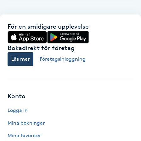
F
Face framing
För en smidigare upplevelse
Faceliftmassage
Bokadirekt för företag
Fet hårbotten
Läs mer
Företagsinloggning
Fettreducering
Fibromassage
Konto
Logga in
Fillers
Mina bokningar
Fotmassage
Mina favoriter