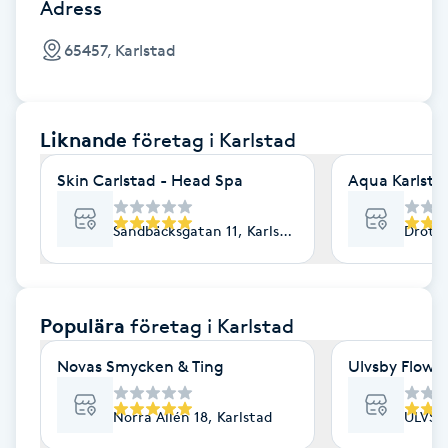
Cryoterapi
Adress
D
65457, Karlstad
Damklippning
Liknande
företag
i Karlstad
Dermapen
Skin Carlstad - Head Spa
Aqua Karlsta
Diamantslipning
E
Sandbäcksgatan 11, Karlstad
Drottn
Enzympeeling
Populära
företag
i Karlstad
Extensions
Novas Smycken & Ting
Ulvsby Flow &
Extensions borttagning
Norra Allén 18, Karlstad
ULVSB
Eyeliner-tatuering