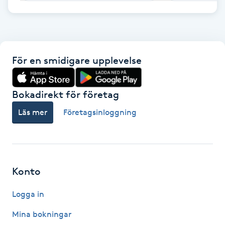
F
Face framing
För en smidigare upplevelse
Faceliftmassage
Bokadirekt för företag
Fet hårbotten
Läs mer
Företagsinloggning
Fettreducering
Fibromassage
Konto
Fillers
Logga in
Fotmassage
Mina bokningar