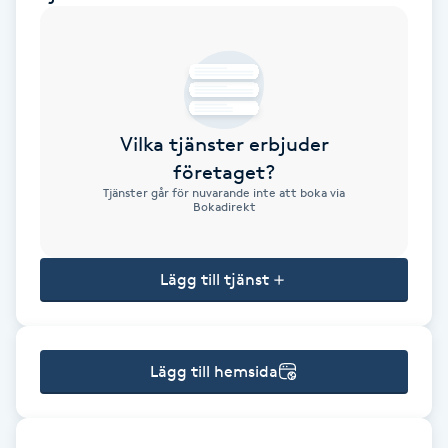
Brynformning
Brynfärgning
Vilka tjänster erbjuder
Brynplockning
företaget?
Tjänster går för nuvarande inte att boka via
Bröllopsuppsättning
Bokadirekt
C
Lägg till tjänst
Celluliter
Coachning
Lägg till hemsida
Color correction