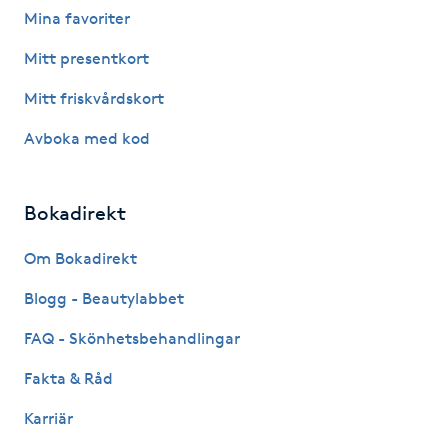
Mina favoriter
Fotsvamp
Mitt presentkort
Fotvård
Mitt friskvårdskort
Fransar
Avboka med kod
Fransborttagning
Bokadirekt
Fransfärgning
Om Bokadirekt
Blogg - Beautylabbet
Fransförlängning
FAQ - Skönhetsbehandlingar
Fransförlängning Megavolym
Fakta & Råd
Fransförlängning Volym
Karriär