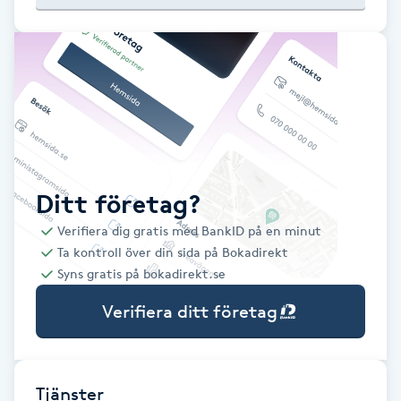
Babylights
Balayage
Bambumassage
Barber
Ditt företag?
Verifiera dig gratis med BankID på en minut
Barnklippning
Ta kontroll över din sida på Bokadirekt
Syns gratis på bokadirekt.se
BIAB
Verifiera ditt företag
Blowout
Bottenfärg
Tjänster