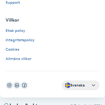
Support
Fransk manikyr
Fransrengöring
Villkor
Etisk policy
Frekvensterapi
Integritetspolicy
Friskvård
Cookies
Friskvårdsmassage
Allmäna villkor
Frisör
Funktionsanalys
Svenska
Färgning