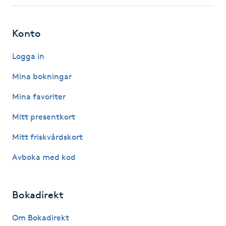
Fotsvamp
Konto
Fotvård
Logga in
Fransar
Mina bokningar
Fransborttagning
Mina favoriter
Mitt presentkort
Fransfärgning
Mitt friskvårdskort
Fransförlängning
Avboka med kod
Fransförlängning Megavolym
Bokadirekt
Fransförlängning Volym
Om Bokadirekt