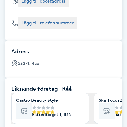
Cryoterapi
Lägg till epostadress
D
Lägg till telefonnummer
Damklippning
Dermapen
Adress
Diamantslipning
25271, Råå
E
Enzympeeling
Liknande
företag
i Råå
Extensions
Castro Beauty Style
SkinFocusBy
Extensions borttagning
Batteritorget 1, Råå
Rååvä
Eyeliner-tatuering