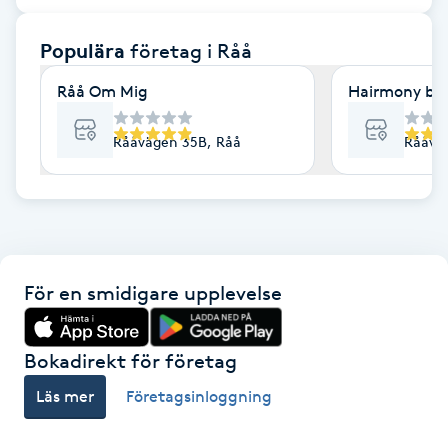
F
Populära
företag
i Råå
Face framing
Råå Om Mig
Hairmony by 
Faceliftmassage
Rååvägen 35B, Råå
Rååvä
Fet hårbotten
Fettreducering
För en smidigare upplevelse
Fibromassage
Fillers
Bokadirekt för företag
Läs mer
Företagsinloggning
Fotmassage