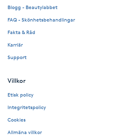
Fransk manikyr
Blogg - Beautylabbet
FAQ - Skönhetsbehandlingar
Fransrengöring
Fakta & Råd
Frekvensterapi
Karriär
Support
Friskvård
Friskvårdsmassage
Villkor
Frisör
Etisk policy
Integritetspolicy
Funktionsanalys
Cookies
Färgning
Allmäna villkor