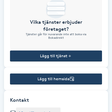
Brynformning
Vilka tjänster erbjuder
Brynfärgning
företaget?
Tjänster går för nuvarande inte att boka via
Brynplockning
Bokadirekt
Bröllopsuppsättning
Lägg till tjänst
C
Celluliter
Lägg till hemsida
Coachning
Color correction
Kontakt