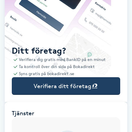
Babylights
Balayage
Bambumassage
Ditt företag?
Verifiera dig gratis med BankID på en minut
Barber
Ta kontroll över din sida på Bokadirekt
Syns gratis på bokadirekt.se
Barnklippning
Verifiera ditt företag
BIAB
Blowout
Tjänster
Bottenfärg