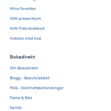
Cryoterapi
Mina favoriter
D
Mitt presentkort
Damklippning
Mitt friskvårdskort
Dermapen
Avboka med kod
Diamantslipning
Bokadirekt
E
Om Bokadirekt
Enzympeeling
Blogg - Beautylabbet
Extensions
FAQ - Skönhetsbehandlingar
Fakta & Råd
Extensions borttagning
Karriär