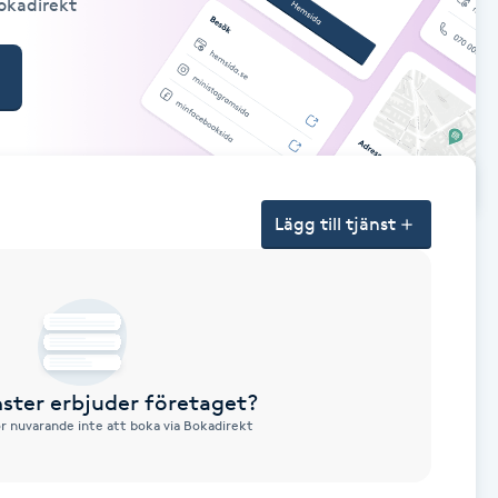
Bokadirekt
Lägg till tjänst
nster erbjuder företaget?
ör nuvarande inte att boka via Bokadirekt