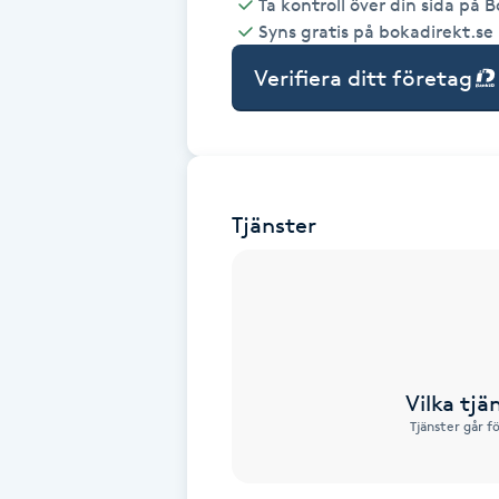
Ta kontroll över din sida på 
Syns gratis på bokadirekt.se
Babylights
Verifiera ditt företag
Balayage
Bambumassage
Tjänster
Barber
Barnklippning
BIAB
Vilka tjä
Blowout
Tjänster går f
Bottenfärg