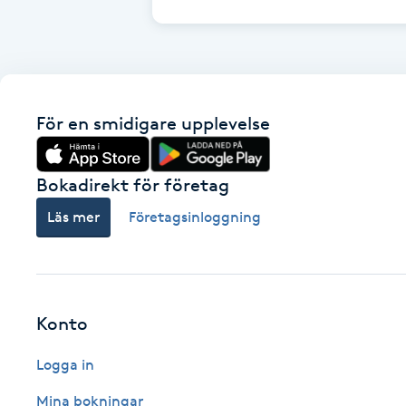
Brynformning
Brynfärgning
För en smidigare upplevelse
Brynplockning
Bokadirekt för företag
Bröllopsuppsättning
Läs mer
Företagsinloggning
C
Celluliter
Coachning
Konto
Logga in
Color correction
Mina bokningar