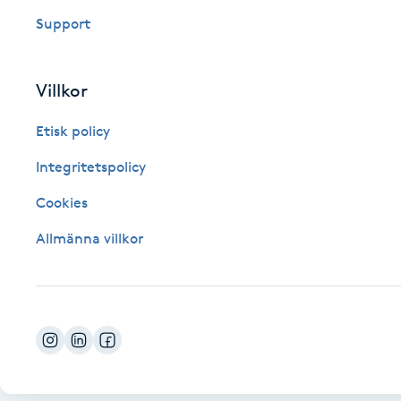
Eyeliner-tatuering
Support
F
Face framing
Villkor
Faceliftmassage
Etisk policy
Integritetspolicy
Fet hårbotten
Cookies
Fettreducering
Allmänna villkor
Fibromassage
Fillers
Fotmassage