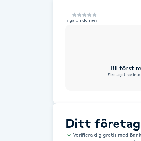
Alternativmedicin
Inga omdömen
Andningsmassage
Ansiktslyft utan kirurgi
Aromamassage
Bli först
Företaget har inte
Ashtanga Yoga
Ayurveda
Ayurvedisk Massage
Ditt företag
Ansiktsbehandling djuprengörande
Verifiera dig gratis med Ban
B