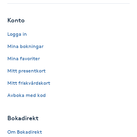
Fotsvamp
Konto
Fotvård
Logga in
Fransar
Mina bokningar
Fransborttagning
Mina favoriter
Mitt presentkort
Fransfärgning
Mitt friskvårdskort
Fransförlängning
Avboka med kod
Fransförlängning Megavolym
Bokadirekt
Fransförlängning Volym
Om Bokadirekt