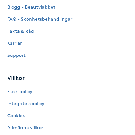
Fransk manikyr
Blogg - Beautylabbet
FAQ - Skönhetsbehandlingar
Fransrengöring
Fakta & Råd
Frekvensterapi
Karriär
Support
Friskvård
Friskvårdsmassage
Villkor
Frisör
Etisk policy
Integritetspolicy
Funktionsanalys
Cookies
Färgning
Allmänna villkor