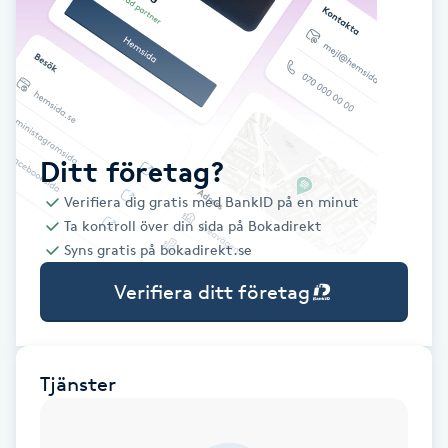
Babylights
Balayage
Bambumassage
Ditt företag?
Verifiera dig gratis med BankID på en minut
Barber
Ta kontroll över din sida på Bokadirekt
Syns gratis på bokadirekt.se
Barnklippning
Verifiera ditt företag
BIAB
Blowout
Tjänster
Bottenfärg