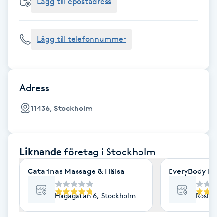
Cryoterapi
Lägg till epostadress
D
Lägg till telefonnummer
Damklippning
Dermapen
Adress
Diamantslipning
11436, Stockholm
E
Enzympeeling
Liknande
företag
i Stockholm
Extensions
Catarinas Massage & Hälsa
EveryBody La
Extensions borttagning
Hagagatan 6, Stockholm
Roslag
Eyeliner-tatuering