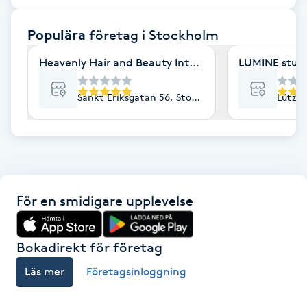
F
Populära
företag
i Stockholm
Face framing
Heavenly Hair and Beauty International- Ekologisk 
LUMINE stud
Faceliftmassage
Sankt Eriksgatan 56, Stockholm
Lützen
Fet hårbotten
Fettreducering
För en smidigare upplevelse
Fibromassage
Fillers
Bokadirekt för företag
Läs mer
Företagsinloggning
Fotmassage