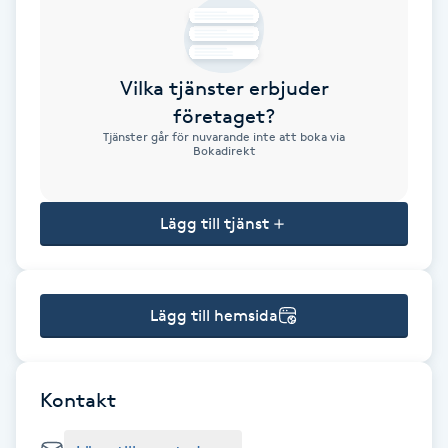
Brynformning
Vilka tjänster erbjuder
Brynfärgning
företaget?
Tjänster går för nuvarande inte att boka via
Brynplockning
Bokadirekt
Bröllopsuppsättning
Lägg till tjänst
C
Celluliter
Lägg till hemsida
Coachning
Color correction
Kontakt